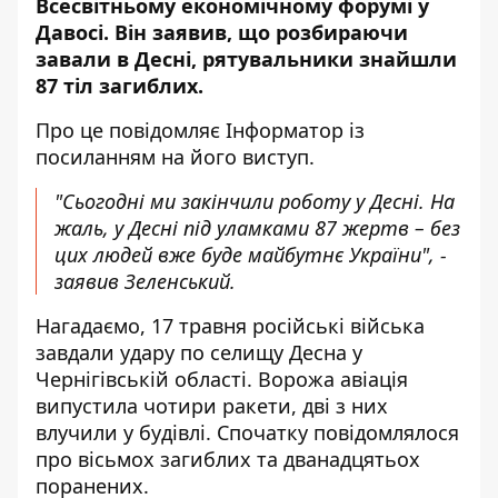
Всесвітньому економічному форумі у
Давосі. Він заявив, що розбираючи
завали в Десні, рятувальники знайшли
87 тіл загиблих.
Про це повідомляє
Інформатор
із
посиланням на його
виступ
.
"Сьогодні ми закінчили роботу у Десні. На
жаль, у Десні під уламками 87 жертв – без
цих людей вже буде майбутнє України", -
заявив Зеленський.
Нагадаємо, 17 травня російські війська
завдали удару по селищу Десна у
Чернігівській області. Ворожа авіація
випустила чотири ракети, дві з них
влучили у будівлі. Спочатку повідомлялося
про вісьмох загиблих та дванадцятьох
поранених.