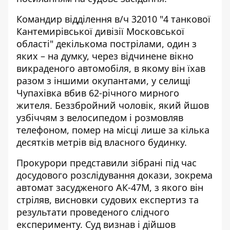
Командир відділення в/ч 32010 "4 танкової
Кантемирівської дивізії Московської
області" декількома пострілами, один з
яких – на думку, через відчинене вікно
викраденого автомобіля, в якому він їхав
разом з іншими окупантами, у селищі
Чупахівка вбив 62-річного мирного
жителя. Беззбройний чоловік, який йшов
узбіччям з велосипедом і розмовляв
телефоном, помер на місці лише за кілька
десятків метрів від власного будинку.
Прокурори представили зібрані під час
досудового розслідування докази, зокрема
автомат засудженого АК-47М, з якого він
стріляв, висновки судових експертиз та
результати проведеного слідчого
експерименту. Суд визнав і дійшов