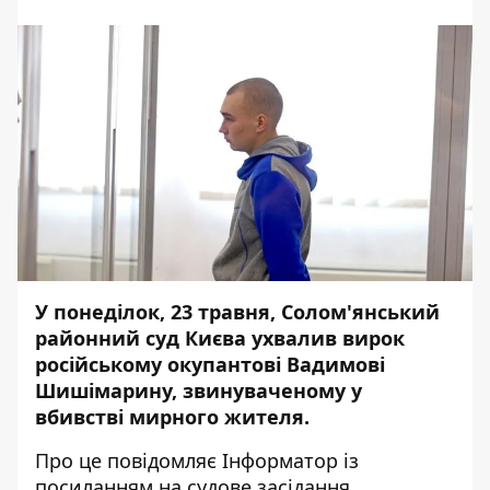
У понеділок, 23 травня, Солом'янський
районний суд Києва ухвалив вирок
російському окупантові Вадимові
Шишімарину, звинуваченому у
вбивстві мирного жителя.
Про це повідомляє
Інформатор
із
посиланням на судове
засідання
.