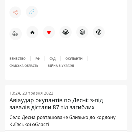
♥
🔥
😭
😆
😡
👍
ВБИВСТВО
РФ
СУД
ОКУПАНТИ
СУМСЬКА ОБЛАСТЬ
ВІЙНА В УКРАЇНІ
13:24, 23 травня 2022
Авіаудар окупантів по Десні: з-під
завалів дістали 87 тіл загиблих
Село Десна розташоване близько до кордону
Київської області