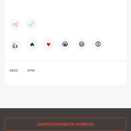
♥
🔥
😭
😆
😡
👍
XBOX
ІГРИ
ЗАПРОПОНУВАТИ НОВИНУ