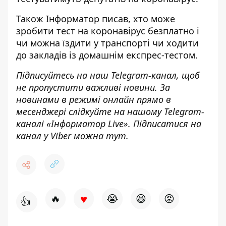
Також
Інформатор
писав, хто
може
зробити тест на коронавірус безплатно
і
чи можна
їздити у транспорті чи ходити
до закладів із домашнім експрес-тестом.
Підписуйтесь на наш
Telegram-канал
,
щоб
н
е пропустити важливі новини. За
новинами в режимі онлайн прямо в
месенджері слідкуйте на нашому Telegram-
каналі «
Інформатор Live»
. Підписатися на
канал у Viber можна
тут.
♥
🔥
😭
😆
😡
👍