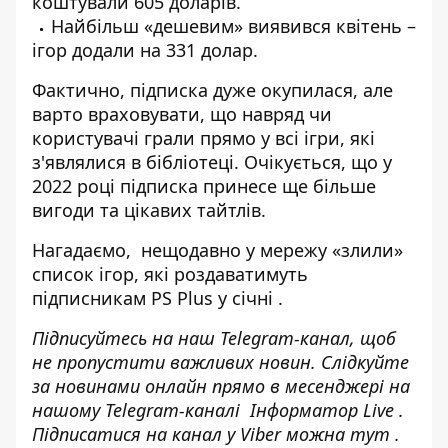
коштували 605 доларів.
Найбільш «дешевим» виявився квітень –
ігор додали на 331 долар.
Фактично, підписка дуже окупилася, але
варто враховувати, що навряд чи
користувачі грали прямо у всі ігри, які
з'являлися в бібліотеці. Очікується, що у
2022 році підписка принесе ще більше
вигоди та цікавих тайтлів.
Нагадаємо, нещодавно
у мережу «злили»
список ігор, які роздаватимуть
підписникам PS Plus у січні
.
Підписуйтесь на наш
Telegram-канал
, щоб
не пропустити важливих новин. Слідкуйте
за новинами онлайн прямо в месенджері на
нашому Telegram-каналі
Інформатор Live
.
Підписатися на канал у Viber можна
тут
.