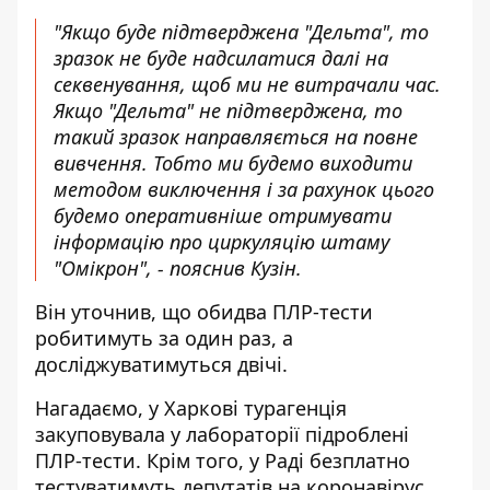
"Якщо буде підтверджена "Дельта", то
зразок не буде надсилатися далі на
секвенування, щоб ми не витрачали час.
Якщо "Дельта" не підтверджена, то
такий зразок направляється на повне
вивчення. Тобто ми будемо виходити
методом виключення і за рахунок цього
будемо оперативніше отримувати
інформацію про циркуляцію штаму
"Омікрон", - пояснив Кузін.
Він уточнив, що обидва ПЛР-тести
робитимуть за один раз, а
досліджуватимуться двічі.
Нагадаємо, у Харкові
турагенція
закуповувала у лабораторії підроблені
ПЛР-тести. Крім того, у Раді
безплатно
тестуватимуть депутатів на коронавірус
.