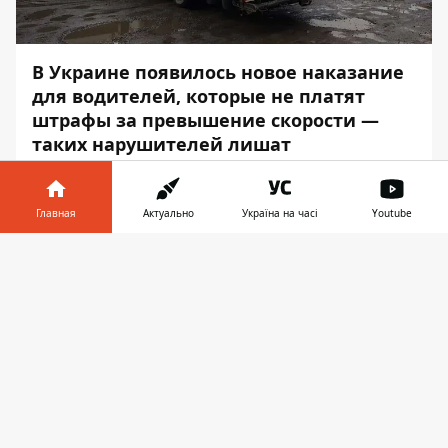
В Украине появилось новое наказание
для водителей, которые не платят
штрафы за превышение скорости
—
таких нарушителей лишат
автомобилей. Так, сегодня уже забрали
первое авто у водителя.
Главная
Актуально
Україна на часі
Youtube
Об этом
заявил
заместитель министра
Информатор в
юстиции по вопросам исполнительной
Скачать
телефоне
👉
службы Андрей Гайченко, – передаёт
Информатор
.
Первым нарушителем оказался 32-летний
гражданин Нигерии.
«Сказано – сделано. Первый изъятый в
Харькове автомобиль в рамках новой