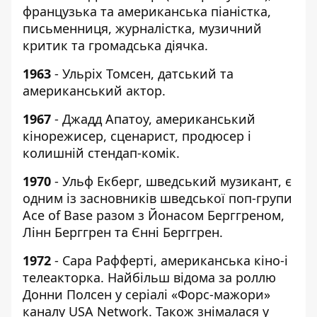
французька та американська піаністка,
письменниця, журналістка, музичний
критик та громадська діячка.
1963
- Ульріх Томсен, датський та
американський актор.
1967
- Джадд Апатоу, американський
кінорежисер, сценарист, продюсер і
колишній стендап-комік.
1970
- Ульф Екберг, шведський музикант, є
одним із засновників шведської поп-групи
Ace of Base разом з Йонасом Берггреном,
Лінн Берггрен та Єнні Берггрен.
1972
- Сара Рафферті, американська кіно-і
телеакторка. Найбільш відома за роллю
Донни Полсен у серіалі «Форс-мажори»
каналу USA Network. Також знімалася у