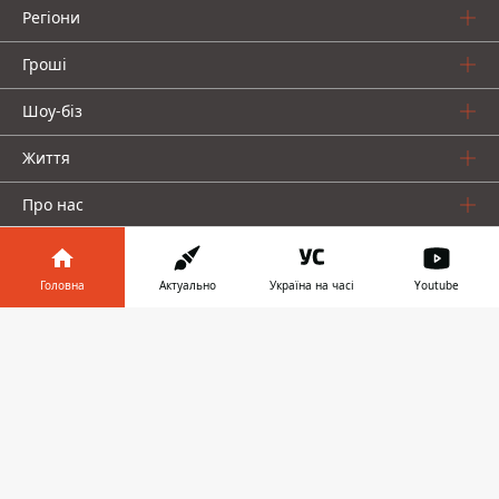
Регіони
Гроші
Шоу-біз
Життя
Про нас
Головна
Актуально
Україна на часі
Youtube
Інформатор у
Завантажити
телефоні
👉
Інформатор проекти
Столиця
Ваші фінанси
Авто
Geek
© 2016-2026 Informator