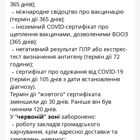
365 днів);
міжнародне свідоцтво про вакцинацію
(термін дії 365 днів);
іноземний COVID-сертифікат про
щеплення вакцинами, дозволеними ВООЗ
(365 днів);
негативний результат ПЛР або експрес-
тест визначення антигену (термін дії 72
години);
сертифікат про одужання від COVID-19
(термін дії 105 днів з дати встановлення
діагнозу).
Термін дії "жовтого" сертифіката
зменшили до 30 днів. Раніше він був
чинним 120 днів.
У “
червоній” зоні
заборонено:
роботу закладів громадського
харчування, крім адресної доставки та
замовлень навинос;