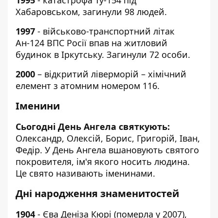
1995
- катастрофа Ту-154 під
Хабаровськом, загинули 98 людей.
1997
- військово-транспортний літак
Ан-124 ВПС Росії впав на житловий
будинок в Іркутську. Загинули 72 особи.
2000
– відкритий ліверморій – хімічний
елемент з атомним номером 116.
Іменини
Сьогодні День Ангела святкують:
Олександр, Олексій, Борис, Григорій, Іван,
Федір. У День Ангела вшановують святого
покровителя, ім'я якого носить людина.
Це свято називають іменинами.
Дні народження знаменитостей
1904
- Єва Деніза Кюрі (померла у 2007),