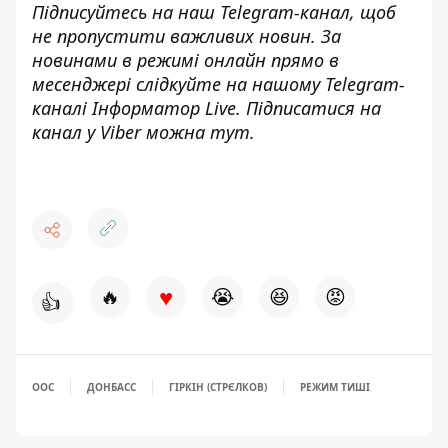
Підписуйтесь на наш
Telegram-канал
, щоб
не пропустити важливих новин. За
новинами в режимі онлайн прямо в
месенджері слідкуйте на нашому Telegram-
каналі
Інформатор Live
. Підписатися на
канал у Viber можна
тут.
♥
🔥
😭
😆
😡
👍
ООС
ДОНБАСС
ГІРКІН (СТРЄЛКОВ)
РЕЖИМ ТИШІ