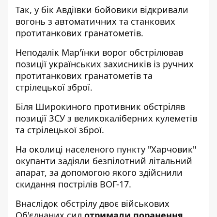
Так, у бік Авдіївки бойовики відкривали
вогонь з автоматичних та станкових
протитанкових гранатометів.
Неподалік Мар'їнки ворог обстрілював
позиції українських захисників із ручних
протитанкових гранатометів та
стрілецької зброї.
Біля Широкиного противник обстріляв
позиції ЗСУ з великокаліберних кулеметів
та стрілецької зброї.
На околиці населеного пункту "Харчовик"
окупанти задіяли безпілотний літальний
апарат, за допомогою якого здійснили
скидання пострілів ВОГ-17.
Внаслідок обстрілу двоє військових
Об'єднаних сил
отримали поранення.