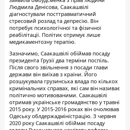
заявила омбудсменка з прав людини
Людмила Денісова, Саакашвілі
діагностували посттравматичний
стресовий розлад та депресію
. Він
потребує психологічної та фізичної
реабілітації. Політик отримує лише
медикаментозну терапію.
Зазначимо, Саакашвілі обіймав посаду
президента Грузії два терміни поспіль.
Після свого звільнення з посади глави
держави він виїхав з країни. Його
розшукувала грузинська влада по кількох
кримінальних справах, які сам він називає
політично мотивованими. Саакашвілі
отримав українське громадянство у травні
2015 року. У 2015-2016 роках він очолював
Одеську облдержадміністрацію. З червня
2020 року Саакашвілі обіймає посаду