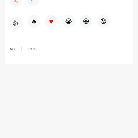
♥
🔥
😭
😆
😡
👍
МЗС
ГРУЗІЯ