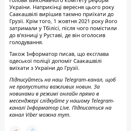
голови Виконавчого комітету реформ
України. Наприкінці вересня цього року
Саакашвілі вирішив
таємно приїхати до
Грузії
. Крім того, 1 жовтня 2021 року його
затримали у Тбілісі, після чого помістили
до в'язниці у Руставі
, де він оголосив
голодування.
Також
Інформатор
писав, що ексглава
одеської поліції допоміг Саакашвілі
виїхати з України
до Грузії.
Підписуйтесь на наш
Telegram-канал
, щоб
не пропустити важливих новин. За
новинами в режимі онлайн прямо в
месенджері слідкуйте у нашому Telegram-
каналі
Інформатор Live
. Підписатися на
канал Viber можна
тут
.