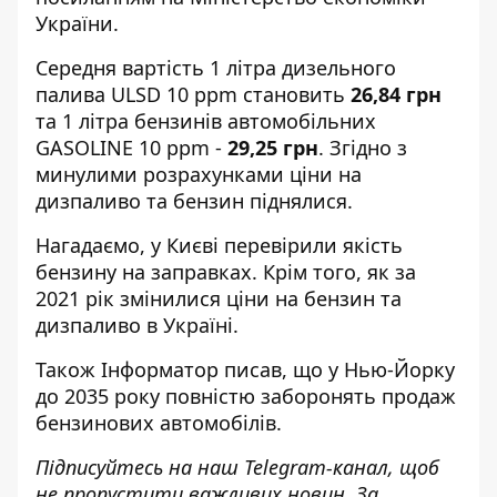
України
.
Середня вартість 1 літра дизельного
палива ULSD 10 ppm становить
26,84 грн
та 1 літра бензинів автомобільних
GASOLINE 10 ppm -
29,25 грн
. Згідно з
минулими розрахунками ціни на
дизпаливо та бензин піднялися.
Нагадаємо, у Києві
перевірили якість
бензину на заправках
. Крім того, як
за
2021 рік змінилися ціни на бензин та
дизпаливо
в Україні.
Також
Інформатор
писав, що у Нью-Йорку
до 2035 року
повністю заборонять продаж
бензинових автомобілів
.
Підписуйтесь на наш
Telegram-канал
, щоб
не пропустити важливих новин. За