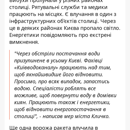
Вибухи пролунали у різних районах
столиці. Рятувальні служби та медики
працюють на місцях. Є влучання в один з
інфраструктурних об‘єктів столиці. Через
це в деяких районах Києва пропало світло.
Енергетики повідомляють про екстрені
вимкнення.
"Через обстріли постачання води
призупинене в усьому Києві. Фахівці
«Київводоканалу» працюють над тим,
щоб якнайшвидше його відновити.
Просимо, про всяк випадок, запастись
водою. Спеціалісти роблять все
можливе, щоб повернути воду в домівки
киян. Працюють також і енергетики,
щоб відновити енергопостачання в
столиці", - написав мер міста Кличко.
Ще одна ворожа ракета влучила в