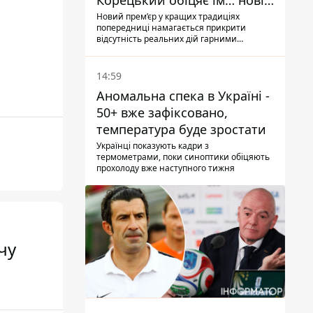
Корецький обіцяє їм… нові
склади
Новий прем’єр у кращих традиціях
попередниці намагається прикрити
відсутність реальних дій гарними
словами
14:59
Аномальна спека в Україні -
50+ вже зафіксовано,
температура буде зростати
Українці показують кадри з
термометрами, поки синоптики обіцяють
прохолоду вже наступного тижня
чу