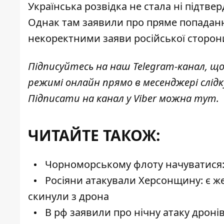
Українська розвідка не стала ні підтвер
Однак там заявили про пряме попаданн
некоректними заяви російської сторон
Підписуйтесь на наш
Telegram-канал
, щ
режимі онлайн прямо в месенджері слід
Підписати на канал у Viber можна
тут
.
ЧИТАЙТЕ ТАКОЖ:
Чорноморському флоту начуватися: 
Росіяни атакували Херсонщину: є же
скинули з дрона
В рф заявили про нічну атаку дронів 