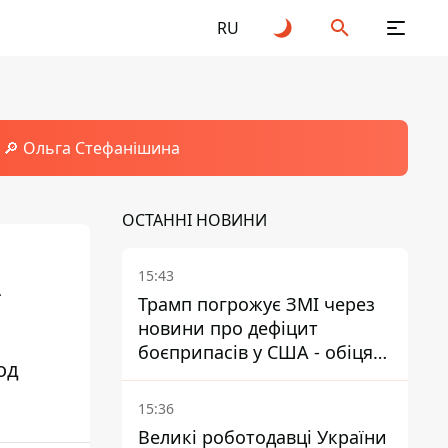
RU
🔎 Ольга Стефанішина
ОСТАННІ НОВИНИ
15:43
-
Трамп погрожує ЗМІ через
новини про дефіцит
боєприпасів у США - обіцяє
од
знайти і ув’язнити всіх
15:36
Великі роботодавці України