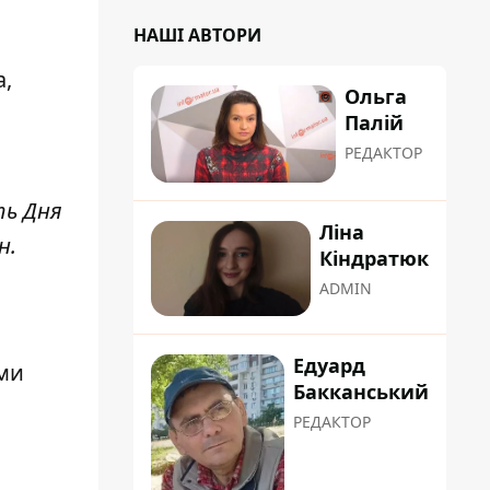
НАШІ АВТОРИ
а,
Ольга
Палій
РЕДАКТОР
ть Дня
Ліна
н.
Кіндратюк
ADMIN
Едуард
ими
Бакканський
РЕДАКТОР