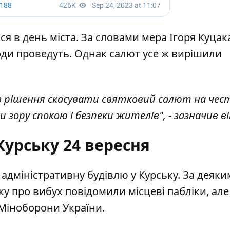
ся в день міста. За словами мера Ігоря Куцак
оди проведуть. Однак салют усе ж вирішили
яв рішення скасувати святковий салют на чес
 зору спокою і безпеки жителів", - зазначив ві
Курську 24 вересня
 адміністративну будівлю у Курську
. За деяк
у про вибух повідомили місцеві пабліки, але
 Міноборони України.