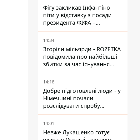
Фігу закликав Інфантіно
піти у відставку з посади
президента ФІФА –
врятувати футбол ще не
пізно
14:34
Згоріли мільярди - ROZETKA
повідомила про найбільші
збитки за час існування
компанії
14:18
Добре підготовлені люди - у
Німеччині почали
розслідувати спробу
вдарити дроном по
українському літаку на
14:01
аеродромі Лейпцигу
Невже Лукашенко готує
удар по Україні - експерт