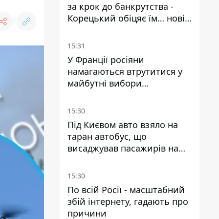
за крок до банкрутства -
Корецький обіцяє їм… нові
склади
15:31
У Франції росіяни
намагаються втрутитися у
майбутні вибори
президента завдяки ботам
15:30
Під Києвом авто взяло на
таран автобус, що
висаджував пасажирів на
зупинці - пасажирка в
лікарні
15:30
По всій Росії - масштабний
збій інтернету, гадають про
причини