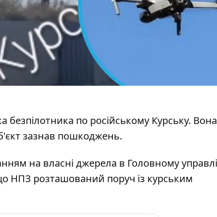
ка безпілотника по російському Курську
. Вона
б'єкт зазнав пошкоджень.
нням на власні джерела в Головному управлі
 що
НПЗ розташований поруч
із курським