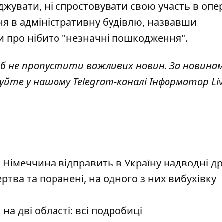
джувати, ні спростовувати свою участь в опер
я в адміністративну будівлю, назвавши
и про нібито "незначні пошкодження".
об не пропустити важливих новин. За новина
куйте у нашому Telegram-каналі
Інформатор Li
Німеччина відправить в Україну надводні д
ртва та поранені, на одного з них вибухівку
на дві області: всі подробиці