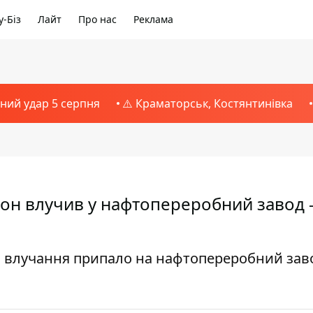
-Біз
Лайт
Про нас
Реклама
тний удар 5 серпня
⚠️ Краматорськ, Костянтинівка
дрон влучив у нафтопереробний завод 
и, влучання припало на нафтопереробний зав