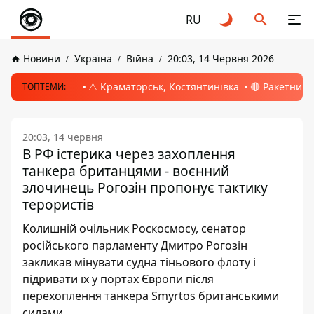
RU
Новини
Україна
Війна
20:03, 14 Червня 2026
⚠️ Краматорськ, Костянтинівка
🔴 Ракетний 
ТОПТЕМИ:
20:03, 14 червня
В РФ істерика через захоплення
танкера британцями - воєнний
злочинець Рогозін пропонує тактику
терористів
Колишній очільник Роскосмосу, сенатор
російського парламенту Дмитро Рогозін
закликав мінувати судна тіньового флоту і
підривати їх у портах Європи після
перехоплення танкера Smyrtos британськими
силами