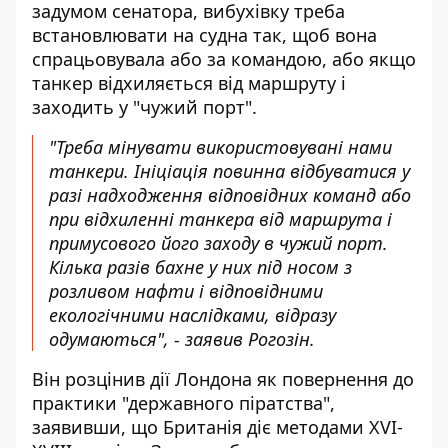
задумом сенатора, вибухівку треба
встановлювати на судна так, щоб вона
спрацьовувала або за командою, або якщо
танкер відхиляється від маршруту і
заходить у "чужий порт".
"Треба мінувати використовувані нами
танкери. Ініціація повинна відбуватися у
разі надходження відповідних команд або
при відхиленні танкера від маршрута і
примусового його заходу в чужий порт.
Кілька разів бахне у них під носом з
розливом нафти і відповідними
екологічними наслідками, відразу
одумаються", - заявив Рогозін.
Він розцінив дії Лондона як повернення до
практики "державного піратства",
заявивши, що Британія діє методами XVI-