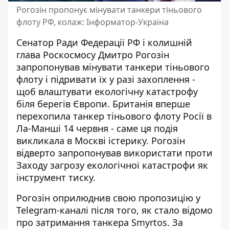
Рогозін пропонує мінувати танкери тіньового
флоту РФ, колаж: Інформатор-Україна
Сенатор Ради Федерації РФ і колишній
глава Роскосмосу Дмитро Рогозін
запропонував мінувати танкери тіньового
флоту і підривати їх у разі захоплення -
щоб влаштувати екологічну катастрофу
біля берегів Європи.
Британія вперше
перехопила танкер тіньового флоту
Росії в
Ла-Манші 14 червня - саме ця подія
викликала в Москві істерику. Рогозін
відверто запропонував використати проти
Заходу загрозу екологічної катастрофи як
інструмент тиску.
Рогозін оприлюднив свою пропозицію у
Telegram-каналі після того, як стало відомо
про затримання танкера Smyrtos. За