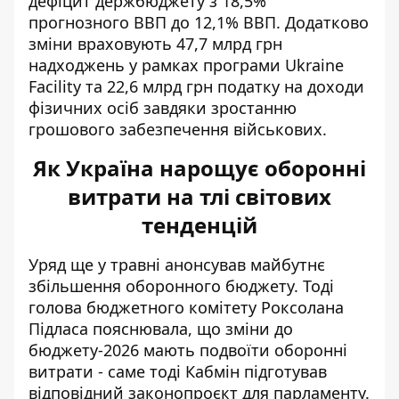
дефіцит держбюджету з 18,5%
прогнозного ВВП до 12,1% ВВП. Додатково
зміни враховують 47,7 млрд грн
надходжень у рамках програми Ukraine
Facility та 22,6 млрд грн податку на доходи
фізичних осіб завдяки зростанню
грошового забезпечення військових.
Як Україна нарощує оборонні
витрати на тлі світових
тенденцій
Уряд ще у травні анонсував майбутнє
збільшення оборонного бюджету. Тоді
голова бюджетного комітету Роксолана
Підласа пояснювала, що
зміни до
бюджету-2026
мають подвоїти оборонні
витрати - саме тоді Кабмін підготував
відповідний законопроєкт для парламенту.