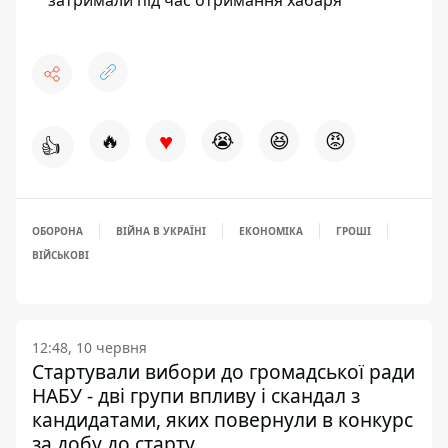
затримали під час отримання хабаря
♥
🔥
😭
😆
😡
👍
ОБОРОНА
ВІЙНА В УКРАЇНІ
ЕКОНОМІКА
ГРОШІ
ВІЙСЬКОВІ
12:48, 10 червня
Стартували вибори до громадської ради
НАБУ - дві групи впливу і скандал з
кандидатами, яких повернули в конкурс
за добу до старту