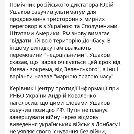
Помічник російського диктатора Юрій
Ушаков
озвучив ультиматум для
продовження
тристоронніх мирних
переговорів з Україною та Сполученими
Штатами Америки. РФ знову вимагає
"віддати" їй всю територію Донбасу. В
іншому випадку там вважають
перемовини "недоцільними". Ушаков
сказав, що "зараз очікується цей крок від
Києва - зокрема, від Зеленського", а інші
варіанти назвав "марною тратою часу".
Керівник Центру протидії інформації при
РНБО України Андрій Коваленко
наголосив, що цими словами Ушаков
озвучив позицію РФ. Путін не планує
завершувати війну через відмову
виведення українських військ з Донбасу і
не уявляє свого існування без війни,