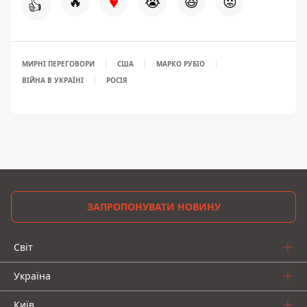
♥
🔥
😭
😆
😡
👍
МИРНІ ПЕРЕГОВОРИ
США
МАРКО РУБІО
ВІЙНА В УКРАЇНІ
РОСІЯ
ЗАПРОПОНУВАТИ НОВИНУ
Світ
Україна
Київ