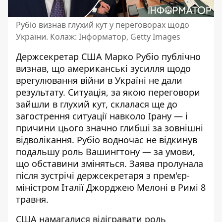
Рубіо визнав глухий кут у переговорах щодо
України. Колаж: Інформатор, Getty Images
Держсекретар США Марко Рубіо публічно
визнав, що американські зусилля щодо
врегулювання війни в Україні не дали
результату. Ситуація, за якою
переговори
зайшли в глухий
кут, склалася ще до
загострення ситуації навколо Ірану — і
причини цього значно глибші за зовнішні
відволікання. Рубіо водночас не відкинув
подальшу роль Вашингтону — за умови,
що обставини зміняться. Заява пролунала
після зустрічі держсекретаря з прем'єр-
міністром Італії Джорджею Мелоні в Римі 8
травня.
США намагалися відігравати роль