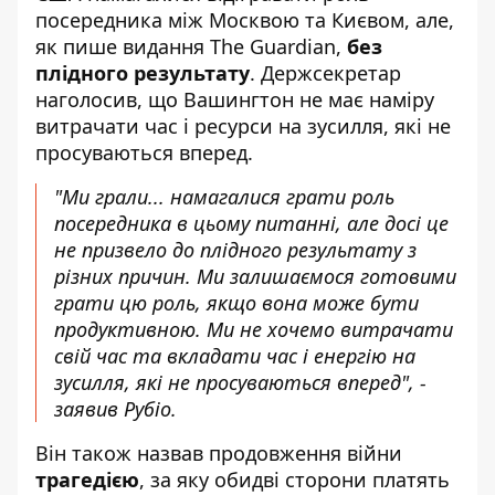
посередника між Москвою та Києвом, але,
як
пише видання The Guardian
,
без
плідного результату
. Держсекретар
наголосив, що Вашингтон не має наміру
витрачати час і ресурси на зусилля, які не
просуваються вперед.
"Ми грали... намагалися грати роль
посередника в цьому питанні, але досі це
не призвело до плідного результату з
різних причин. Ми залишаємося готовими
грати цю роль, якщо вона може бути
продуктивною. Ми не хочемо витрачати
свій час та вкладати час і енергію на
зусилля, які не просуваються вперед", -
заявив Рубіо.
Він також назвав продовження війни
трагедією
, за яку обидві сторони платять