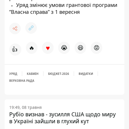
Уряд змінює умови грантової програми
“Власна справа” з 1 вересня
♥
🔥
😭
😆
😡
👍
УРЯД
КАБМІН
БЮДЖЕТ-2026
ВИДАТКИ
ВЕРХОВНА РАДА
19:49, 08 травня
Рубіо визнав - зусилля США щодо миру
в Україні зайшли в глухий кут