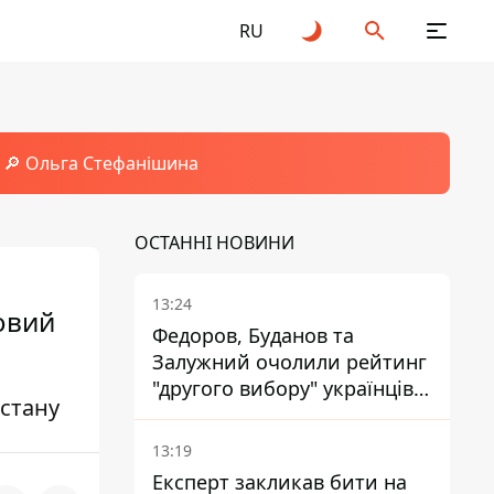
RU
🔎 Ольга Стефанішина
ОСТАННІ НОВИНИ
13:24
овий
Федоров, Буданов та
Залужний очолили рейтинг
"другого вибору" українців -
 стану
опитування показало
альтернативні симпатії
13:19
Експерт закликав бити на