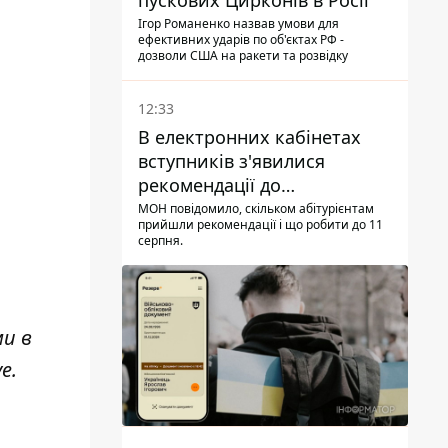
пускових Цирконів в Росії
Ігор Романенко назвав умови для
ефективних ударів по об'єктах РФ -
дозволи США на ракети та розвідку
12:33
В електронних кабінетах
вступників з'явилися
рекомендації до
зарахування на бакалаврат і
МОН повідомило, скільком абітурієнтам
прийшли рекомендації і що робити до 11
в магістратуру - що треба
серпня.
встигнути до 11 серпня
ми в
ve
.