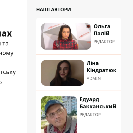
НАШІ АВТОРИ
Ольга
нах
Палій
РЕДАКТОР
 та
тному
Ліна
Кіндратюк
нтську
ADMIN
ь
Едуард
Бакканський
РЕДАКТОР