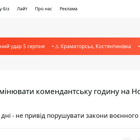
-Біз
Лайт
Про нас
Реклама
тний удар 5 серпня
⚠️ Краматорськ, Костянтинівка
 змінювати комендантську годину на Н
дні - не привід порушувати закони воєнного