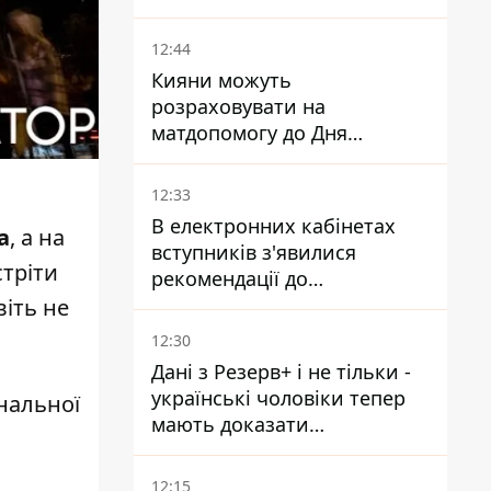
спецназом поліції
12:44
Кияни можуть
розраховувати на
матдопомогу до Дня
незалежності - кому її
дадуть
12:33
В електронних кабінетах
а
, а на
вступників з'явилися
стріти
рекомендації до
зарахування на бакалаврат і
іть не
в магістратуру - що треба
12:30
встигнути до 11 серпня
Дані з Резерв+ і не тільки -
українські чоловіки тепер
нальної
мають доказати
непридатність до служби,
щоб отримати тимчасовий
12:15