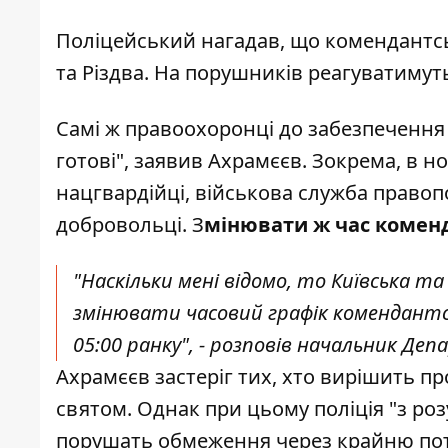
Поліцейський нагадав, що комендантськ
та Різдва. На порушників реагуватимут
Самі ж правоохоронці до забезпечення 
готові", заявив Ахрамєєв. Зокрема, в н
нацгвардійці, військова служба правоп
добровольці. З
мінювати ж час коменд
"Наскільки мені відомо, то Київська та
змінювати часовий графік комендантськ
05:00 ранку", - розповів начальник Де
Ахрамєєв застеріг тих, хто вирішить п
святом. Однак при цьому поліція "з роз
порушать обмеження через крайню пот