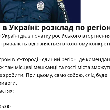
в Україні: розклад по регіо
 Україні
діє з початку російського вторгнення
 тривалість відрізняється в кожному конкре
ром в Ужгороді - єдиний регіон, де коменда
ож там місцеві мешканці та гості міста зможут
е зробити. При цьому, само собою, слід буде
ривоги.
астях:
05:00