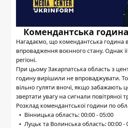
Комендантська година 
Нагадаємо, що
комендантська година в
впровадження воєнного стану. Однак її
регіоні.
При цьому Закарпатська область з цент
годину
вирішили не впроваджувати
. Т
вільно гуляти вночі, якщо забажають ц
звертати увагу на сигнали повітряної т
Розклад комендантської години по обл
Вінницька область: 00:00 - 05:00
Луцьк та Волинська область: 00:00 - 