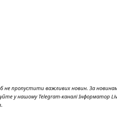
об не пропустити важливих новин. За новина
куйте у нашому Telegram-каналі
Інформатор Li
т
.