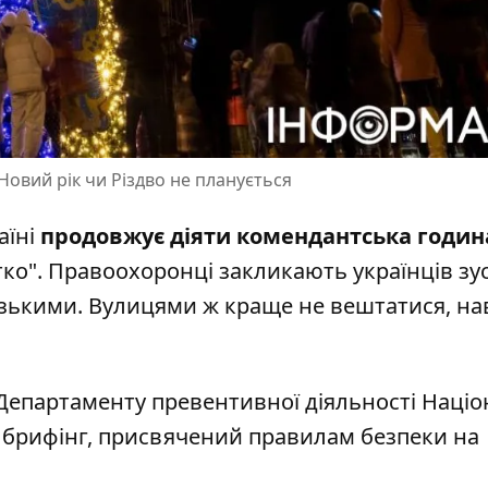
Новий рік чи Різдво не планується
аїні
продовжує
діяти комендантська годин
ко". Правоохоронці закликають українців зу
изькими. Вулицями ж краще не вештатися, нав
епартаменту превентивної діяльності Націо
в брифінг, присвячений
правилам безпеки на