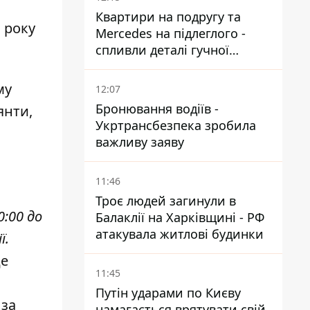
захист ЄС
Квартири на подругу та
 року
Mercedes на підлеглого -
спливли деталі гучної
справи НАБУ проти
Стефанішиної
му
12:07
Бронювання водіїв -
янти,
Укртрансбезпека зробила
важливу заяву
11:46
Троє людей загинули в
0:00 до
Балаклії на Харківщині - РФ
атакувала житлові будинки
ї.
це
11:45
Путін ударами по Києву
 за
намагається врятувати свій