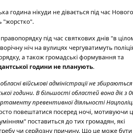
а година нікуди не дівається під час Нового
ь "жорстко".
правопорядку під час святкових днів "в ціло
оворічну ніч на вулицях чергуватимуть поліці
орядку, а також громадські формування та
антської години не планують
.
 обласні військові адміністрації не збираються
ої години. В більшості областей вона діє з 0
партаменту превентивної діяльності Нацполіці
росто повештатися посеред ночі, мотивуючи 
умінням" поставиться до тих громадян, які
ребу чи серйозну причину. Що це може бути