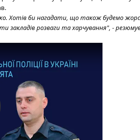
ав.
тко. Хотів би нагадати, що також будемо жор
и закладів розваги та харчування", - резюму
y