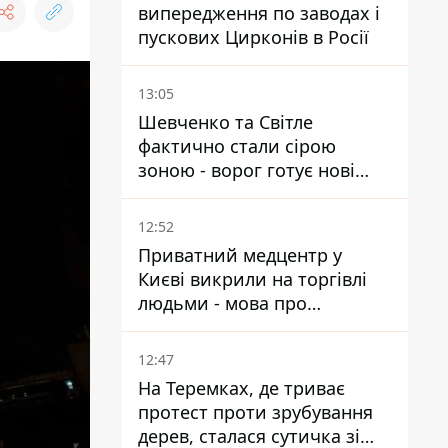
випередження по заводах і
пускових Цирконів в Росії
13:05
Шевченко та Світле
фактично стали сірою
зоною - ворог готує нові
атаки на Добропільському
напрямку
12:52
Приватний медцентр у
Києві викрили на торгівлі
людьми - мова про
сурогатне материнство
12:47
На Теремках, де триває
протест проти зрубування
дерев, сталася сутичка зі