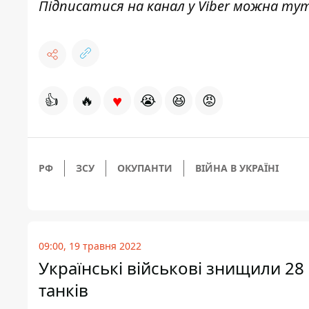
Підписатися на канал у Viber можна
ту
♥
👍
🔥
😭
😆
😡
РФ
ЗСУ
ОКУПАНТИ
ВІЙНА В УКРАЇНІ
09:00, 19 травня 2022
Українські військові знищили 28
танків