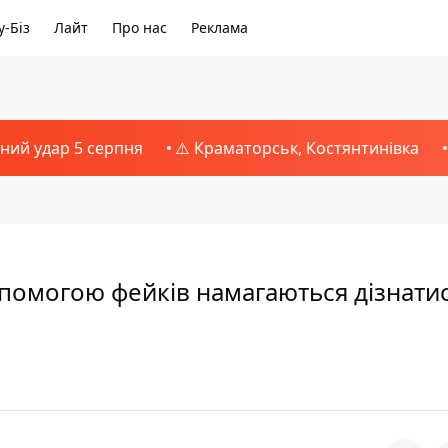
-Біз
Лайт
Про нас
Реклама
тний удар 5 серпня
⚠️ Краматорськ, Костянтинівка
допомогою фейків намагаються дізнати