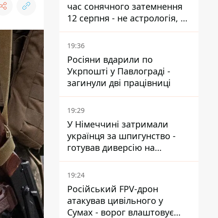
час сонячного затемнення
12 серпня - не астрологія, у
Брюсселі готуються до
екстрених заходів
19:36
Росіяни вдарили по
Укрпошті у Павлограді -
загинули дві працівниці
19:29
У Німеччині затримали
українця за шпигунство -
готував диверсію на
військовому підприємстві
19:24
Російський FPV-дрон
атакував цивільного у
Сумах - ворог влаштовує