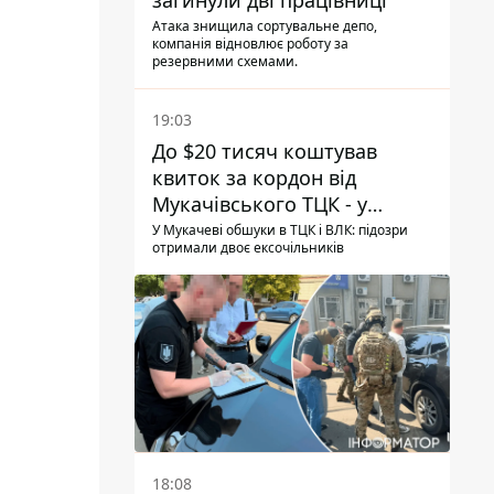
загинули дві працівниці
Атака знищила сортувальне депо,
компанія відновлює роботу за
резервними схемами.
19:03
До $20 тисяч коштував
квиток за кордон від
Мукачівського ТЦК - у
гучній справі перші підозри
У Мукачеві обшуки в ТЦК і ВЛК: підозри
отримали двоє ексочільників
отримали двоє колишніх
керівників
18:08