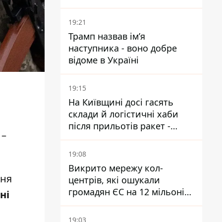
полювання на людей у
містах
19:21
Трамп назвав імʼя
наступника - воно добре
відоме в Україні
19:15
На Київщині досі гасять
склади й логістичні хаби
після прильотів ракет -
 –
ДСНС
19:08
Викрито мережу кол-
ння
центрів, які ошукали
громадян ЄС на 12 мільонів
ні
- спільна операція поліції
України та Чехії
19:03