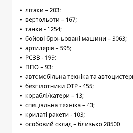
літаки – 203;
вертольоти – 167;
танки - 1254;
бойові броньовані машини – 3063;
артилерія – 595;
РСЗВ - 199;
ППО – 93;
автомобільна техніка та автоцистерн
безпілотники ОТР - 455;
кораблі/катери – 13;
спеціальна техніка – 43;
крилаті ракети - 103;
особовий склад – близько 28500