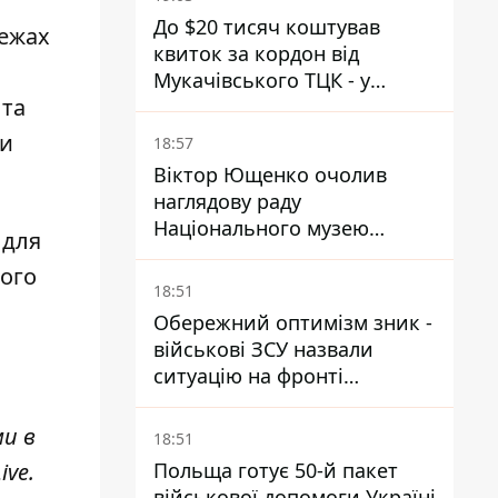
До $20 тисяч коштував
режах
квиток за кордон від
Мукачівського ТЦК - у
 та
гучній справі перші підозри
отримали двоє колишніх
ти
18:57
керівників
Віктор Ющенко очолив
наглядову раду
Національного музею
для
Голодомору-геноциду - що
ого
відомо про посаду
18:51
Обережний оптимізм зник -
військові ЗСУ назвали
ситуацію на фронті
складнішою - Bild
ми в
18:51
Польща готує 50-й пакет
ive
.
військової допомоги Україні