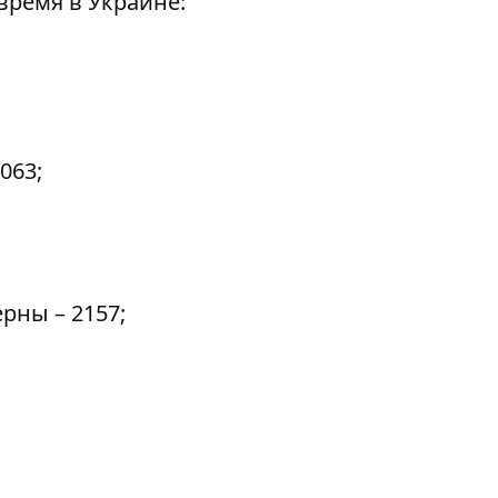
время в Украине:
063;
рны – 2157;