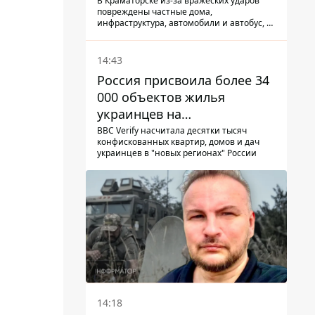
КАБ-250
В Краматорске из-за вражеских ударов
повреждены частные дома,
инфраструктура, автомобили и автобус, а
всего за сутки на Донетчине погиб один
человек и еще 15 получили ранения
14:43
Россия присвоила более 34
000 объектов жилья
украинцев на
оккупированных
BBC Verify насчитала десятки тысяч
конфискованных квартир, домов и дач
территориях -
украинцев в "новых регионах" России
расследование BBC
14:18