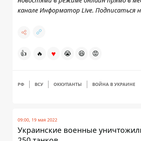
новостями в режиме онлайн прямо в ме
канале
Информатор Live
. Подписаться н
♥
👍
🔥
😭
😆
😡
РФ
ВСУ
ОККУПАНТЫ
ВОЙНА В УКРАИНЕ
09:00, 19 мая 2022
Украинские военные уничтожили
250 танков