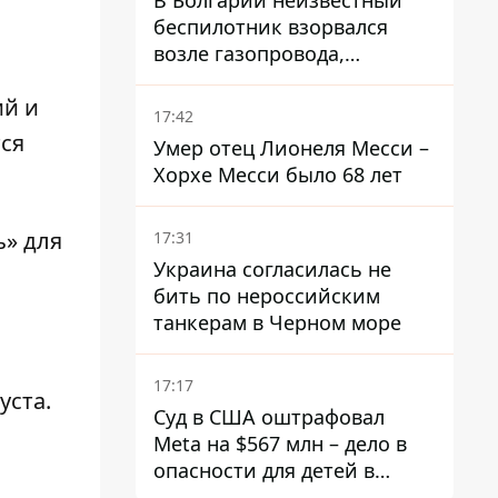
В Болгарии неизвестный
беспилотник взорвался
возле газопровода,
которым поставляют газ в
ий и
Украину
17:42
тся
Умер отец Лионеля Месси –
Хорхе Месси было 68 лет
ь»
для
17:31
Украина согласилась не
бить по нероссийским
танкерам в Черном море
17:17
уста
.
Суд в США оштрафовал
Meta на $567 млн ​​– дело в
опасности для детей в
соцсетях