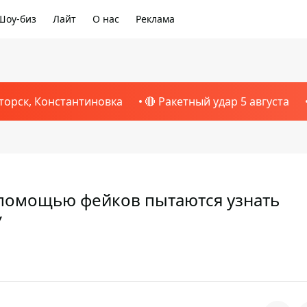
Шоу-биз
Лайт
О нас
Реклама
торск, Константиновка
🔴 Ракетный удар 5 августа
с помощью фейков пытаются узнать
У