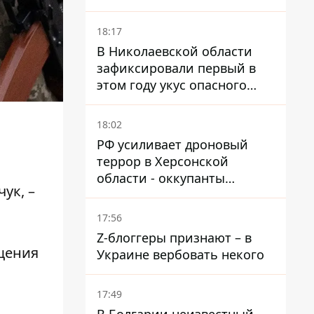
и раненые
18:17
В Николаевской области
зафиксировали первый в
этом году укус опасного
каракурта
18:02
РФ усиливает дроновый
террор в Херсонской
области - оккупанты
ук, –
получили приказ свободно
охотиться на автомобили
17:56
Z-блоггеры признают – в
щения
Украине вербовать некого
17:49