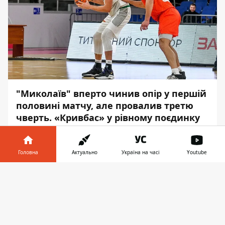
"Миколаїв" вперто чинив опір у першій
половині матчу, але провалив третю
чверть. «Кривбас» у рівному поєдинку
із «Запоріжжям» здобув важливу
гостьову перемогу.
Головна
Актуально
Україна на часі
Youtube
Про перебіг подій у матчах баскетбольної
Інформатор у
Суперліги
повідомляє
Інформатор
.
Завантажити
телефоні
👉
У п'ятницю, 14 січня, відбулися чотири
матчі Суперліги. Лідер регулярного
чемпіонату "Прометей" зустрівся з