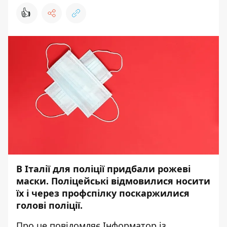
👍
В Італії для поліції придбали рожеві
маски. Поліцейські відмовилися носити
їх і через профспілку поскаржилися
голові поліції.
Про це повідомляє
Інформатор
із