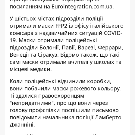
посиланням на
Eurointegration.com.ua
.
У шістьох містах підрозділи поліції
отримали маски FFP2 із офісу італійського
комісара з надзвичайних ситуацій COVID-
19. Маски отримали поліцейські
підрозділи Болонії, Павії, Варезі, Феррари,
Венеції та Сіракуз. Відомо також, що такі
самі маски отримали вчителі у школах та
місцеві медики.
Коли поліцейські відчинили коробки,
вони побачили маски рожевого кольору.
Ті здалися правоохоронцям
"непридатними", про що вони через
голову профспілки поспішили письмово
повідомити начальника поліції Ламберто
Джанніні.