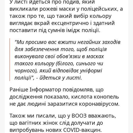
У листі йдеться про подив, який
викликали рожеві маски у поліцейських, а
також про те, що такий вибір кольору
виглядає вкрай ексцентрично і здатний
поставити під сумнів імідж поліції.
"Ми просимо вас вжити негайних заходів
для забезпечення того, щоб поліція
виконувала свої обов'язки в масках
такого кольору (білого, синього чи
чорного), який відповідає уніформі
поліції", - йдеться у листі.
Раніше
Інформатор
повідомляв, що
дослідження показало,
кислота конопель
не дає людині заразитися коронавірусом
.
Також ми писали, що у ВООЗ вважають,
що
вагітних жінок слід долучати до
випробувань
нових COVID-вакцин.