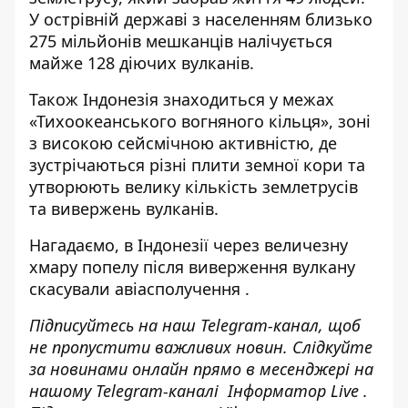
У острівній державі з населенням близько
275 мільйонів мешканців налічується
майже 128 діючих вулканів.
Також Індонезія знаходиться у межах
«Тихоокеанського вогняного кільця», зоні
з високою сейсмічною активністю, де
зустрічаються різні плити земної кори та
утворюють велику кількість землетрусів
та вивержень вулканів.
Нагадаємо, в Індонезії
через величезну
хмару попелу після виверження вулкану
скасували авіасполучення
.
Підписуйтесь на наш
Telegram-канал
, щоб
не пропустити важливих новин. Слідкуйте
за новинами онлайн прямо в месенджері на
нашому Telegram-каналі
Інформатор Live
.