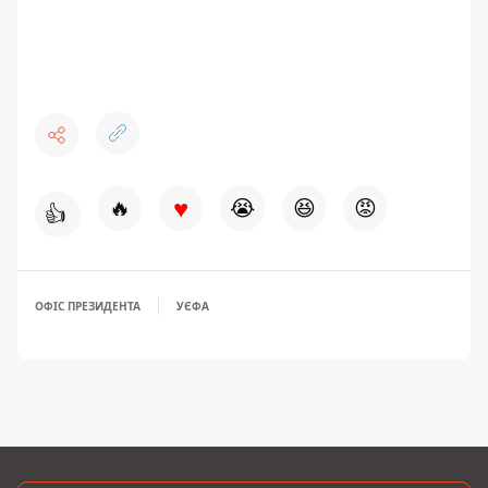
♥
🔥
😭
😆
😡
👍
ОФІС ПРЕЗИДЕНТА
УЄФА