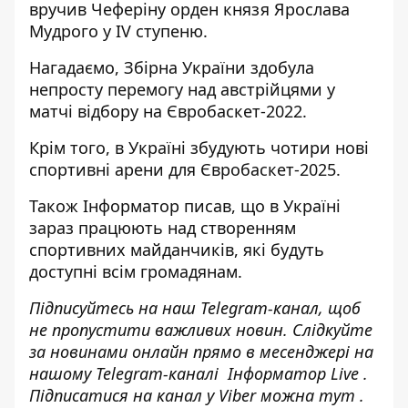
вручив Чеферіну орден князя Ярослава
Мудрого у IV ступеню.
Нагадаємо, Збірна України
здобула
непросту перемогу над австрійцями у
матчі
відбору на Євробаскет-2022.
Крім того, в Україні
збудують чотири нові
спортивні арени для Євробаскет-
2025.
Також
Інформатор
писав, що в Україні
зараз працюють над
створенням
спортивних майданчиків
, які будуть
доступні всім громадянам.
Підписуйтесь на наш
Telegram-канал
, щоб
не пропустити важливих новин. Слідкуйте
за новинами онлайн прямо в месенджері на
нашому Telegram-каналі
Інформатор Live
.
Підписатися на канал у Viber можна
тут
.