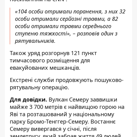
«104 особи отримали поранення, з них 32
особи отримали серйозні травми, а 82
особи отримали травми середнього
ступеню тяжкості», – розповів один з
рятувальників.
Також уряд розгорнув 121 пункт
тимчасового розміщення для
евакуйованих мешканців.
Екстрені служби продовжують пошуково-
рятувальну операцію.
Для довідки.
Вулкан Семеру заввишки
майже 3 700 метрів є найвищою горою на
Яві та розташований у національному
парку Бромо-Тенггер-Семеру. Востаннє
Семеру вивергався у січні, після
землетрусу, який забрав життя 49 людей.