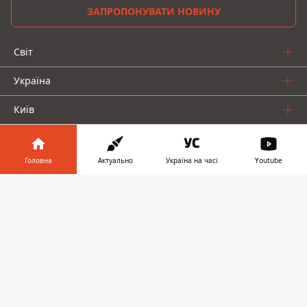
ЗАПРОПОНУВАТИ НОВИНУ
Світ
Україна
Київ
Регіони
Головна
Актуально
Україна на часі
Youtube
Гроші
Інформатор у
Завантажити
Шоу-біз
телефоні
👉
Життя
Про нас