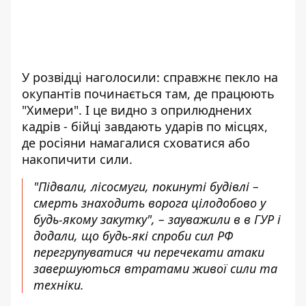
У розвідці наголосили: справжнє пекло на
окупантів починається там, де працюють
"Химери". І це видно з оприлюднених
кадрів - бійці завдають ударів по місцях,
де росіяни намагалися сховатися або
накопичити сили.
"Підвали, лісосмуги, покинуті будівлі –
смерть знаходить ворога цілодобово у
будь-якому закутку", – зауважили в в ГУР і
додали, що будь-які спроби сил РФ
перегрупуватися чи перечекати атаки
завершуються втратами живої сили та
техніки.