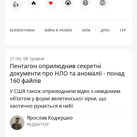
♥
🔥
😭
😆
😡
👍
БЕЗПІЛОТНИКИ
ВІЙНА В УКРАЇНІ
БПЛА
ДРОН
ГУР
21:39, 08 травня
Пентагон оприлюднив секретні
документи про НЛО та аномалії - понад
160 файлів
У США також оприлюднили відео з невідомим
об’єктом у формі велетенської зірки, що
хаотично рухається в небі
Ярослав Коджушко
РЕДАКТОР