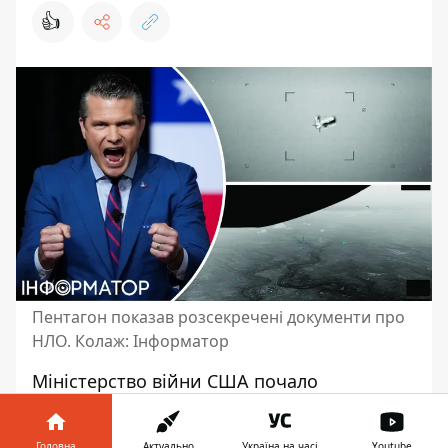
👍
Пентагон показав розсекречені документи про
НЛО. Колаж: Інформатор
Міністерство війни США
почало
оприлюднювати розсекречені матеаріали
про НЛО. Документи, фото та відео,
Головна
Актуально
Україна на часі
Youtube