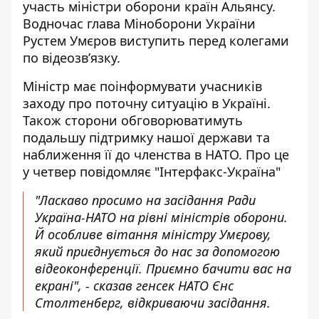
участь міністри оборони країн Альянсу.
Водночас глава Міноборони України
Рустем Умєров виступить перед колегами
по відеозвʼязку.
Міністр
має поінформувати учасників
заходу
про поточну ситуацію в Україні.
Також сторони обговорюватимуть
подальшу підтримку нашої держави та
наближення її до членства в НАТО. Про це
у четвер повідомляє "Інтерфакс-Україна"
"Ласкаво просимо на засідання Ради
Україна-НАТО на рівні міністрів оборони.
Й особливе вітання міністру Умєрову,
який приєднується до нас за допомогою
відеоконференції. Приємно бачити вас на
екрані", - сказав генсек НАТО Єнс
Столтенберг, відкриваючи засідання.