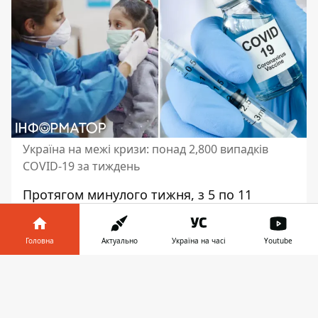
Україна на межі кризи: понад 2,800 випадків
COVID-19 за тиждень
Протягом минулого тижня, з 5 по 11
лютого, Міністерство охорони здоров'я
зафіксувало понад
230 тисяч випадків
Головна
Актуально
Україна на часі
Youtube
ГРВІ, грипу та COVID-19
. Cтатистика
показує, що епідемічний поріг
Інформатор у
Завантажити
перевищено в чотирьох областях країни:
телефоні
👉
Житомирській, Хмельницькій,
Закарпатській та Чернівецькій. В цих