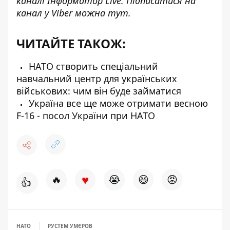
каналі
Інформатор Live
. Підписатися на
канал у Viber можна
тут
.
ЧИТАЙТЕ ТАКОЖ:
НАТО створить спеціальний
навчальний центр для українських
військових: чим він буде займатися
Україна все ще може отримати весною
F-16 - посол України при НАТО
♥
🔥
😭
😆
😡
👍
НАТО
РУСТЕМ УМЄРОВ