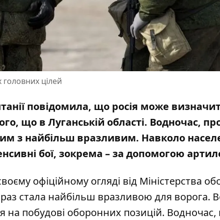
х головних цілей
итанії повідомила, що росія може визначит
ого, що в Луганській області. Водночас, пр
ним з найбільш вразливим. Навколо насел
нсивні бої
, зокрема – за допомогою артил
своєму офіційному огляді від Міністерства об
араз стала найбільш вразливою для ворога. 
ися на побудові оборонних позицій. Водночас,