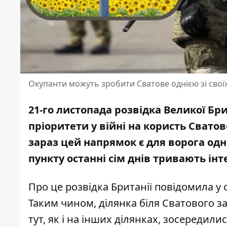
Окупанти можуть зробити Сватове однією зі свої
21-го листопада розвідка Великої Бр
пріоритети у війні на користь Сватов
зараз цей напрямок є для ворога од
пункту останні сім днів
тривають інте
Про це
розвідка
Британії повідомила у 
Таким чином, ділянка біля Сватового з
тут, як і на інших ділянках, зосередил