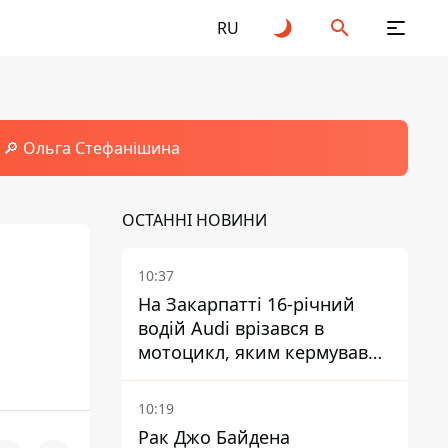
RU
🔎 Ольга Стефанішина
ОСТАННІ НОВИНИ
10:37
На Закарпатті 16-річний
водій Audi врізався в
мотоцикл, яким кермував
10-річний хлопчик
10:19
Рак Джо Байдена