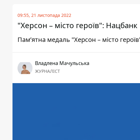
09:55, 21 листопада 2022
"Херсон – місто героїв": Нацбан
Пам’ятна медаль "Херсон – місто герої
Владлена Мачульська
ЖУРНАЛІСТ