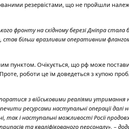
зованими резервістами, що не пройшли нале
ського фронту на східному березі Дніпра стала 
о, став більш вразливим оперативним фланго
ним пунктом. Очікується, що рф може постав
. Проте, роботи це їм доведеться з купою проб
поратися з військовими реаліями утримання н
печити ресурсами наступальні операції далі н
нні, так і наступальні можливості Росії прод
ипасів та кваліфікованого персоналу», – дод