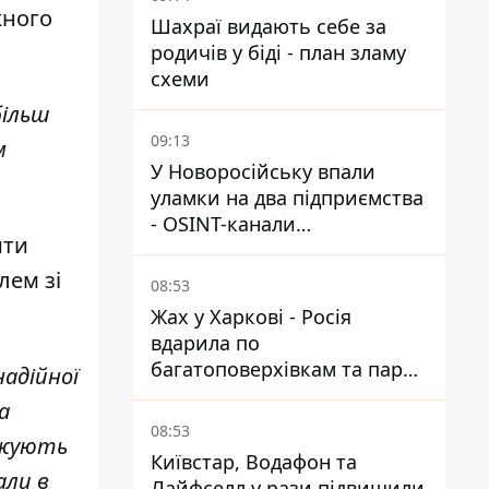
жного
Шахраї видають себе за
родичів у біді - план зламу
схеми
більш
09:13
м
У Новоросійську впали
уламки на два підприємства
- OSINT-канали
ити
припускають удар по порту
лем зі
08:53
Жах у Харкові - Росія
вдарила по
багатоповерхівкам та парку,
адійної
є загиблі та поранені
а
08:53
овжують
Київстар, Водафон та
али в
Лайфселл у рази підвищили