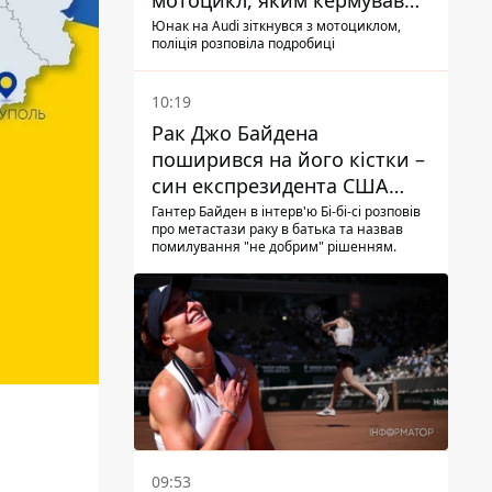
мотоцикл, яким кермував
10-річний хлопчик
Юнак на Audi зіткнувся з мотоциклом,
поліція розповіла подробиці
10:19
Рак Джо Байдена
поширився на його кістки –
син експрезидента США
розповів, що хвороба
Гантер Байден в інтерв'ю Бі-бі-сі розповів
про метастази раку в батька та назвав
батька прогресує
помилування "не добрим" рішенням.
09:53