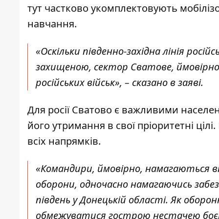
тут частково укомплектовують мобілі
навчання.
«Оскільки південно-західна лінія росій
захищеною, сектор Сватове, ймовірн
російських військ», – сказано в заяві.
Для росії Сватово є важливими населе
його утримання в свої пріоритетні цілі
всіх напрямків.
«Командири, ймовірно, намагаються в
оборони, одночасно намагаючись забез
південь у Донецькій області. Як оборо
обмежуватися гострою нестачею боєпр