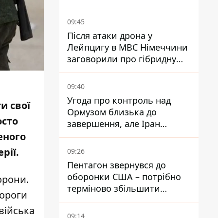
уникати ділянок із заторами
09:45
Після атаки дрона у
Лейпцигу в МВС Німеччини
заговорили про гібридну
війну – ми щоденно є ціллю
09:40
Угода про контроль над
и свої
Ормузом близька до
осто
завершення, але Іран
висунув нові вимоги – ЗМІ
еного
розкрили подробиці
ерії.
09:26
Пентагон звернувся до
оборонки США – потрібно
орони.
терміново збільшити
Вороги
виробництво озброєнь
 війська
09:14