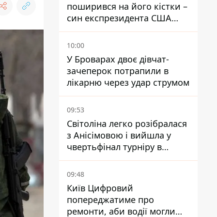
поширився на його кістки –
син експрезидента США
розповів, що хвороба
батька прогресує
10:00
У Броварах двоє дівчат-
зачеперок потрапили в
лікарню через удар струмом
09:53
Світоліна легко розібралася
з Анісімовою і вийшла у
чвертьфінал турніру в
Торонто
09:48
Київ Цифровий
попереджатиме про
ремонти, аби водії могли