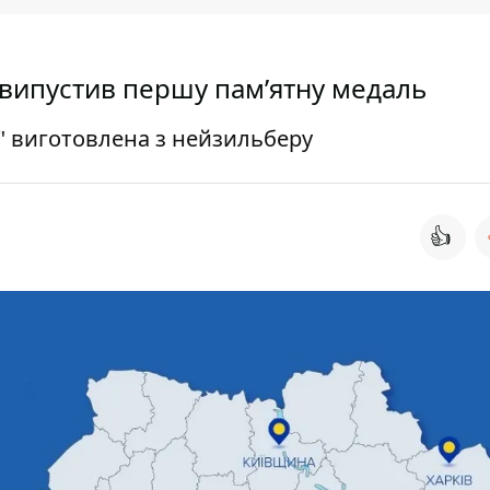
к випустив першу пам’ятну медаль
в" виготовлена з нейзильберу
👍