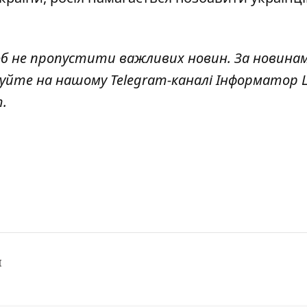
об не пропустити важливих новин. За новина
куйте на нашому Telegram-каналі
Інформатор L
т
.
І