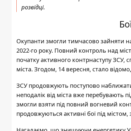
розвідці.
Бо
Окупанти змогли тимчасово зайняти на
2022-го року
. Повний контроль над міст
початку активного контрнаступу ЗСУ, с
міста. Згодом, 14 вересня, стало відом
ЗСУ продовжують поступово наближати
неподалік від міста вже перебувають 
змогли взяти під повний вогневий конт
продовжуються активні бої під містом, 
Нагадаємо, що
знищуючи енергетику Ук