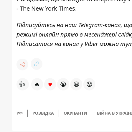
- The New York Times.
Підписуйтесь на наш
Telegram-канал
, щ
режимі онлайн прямо в месенджері слід
Підписатися на канал у Viber можна
ту
♥
👍
🔥
😭
😆
😡
РФ
РОЗВІДКА
ОКУПАНТИ
ВІЙНА В УКРАЇН