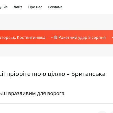
-Біз
Лайт
Про нас
Реклама
аторськ, Костянтинівка
🔴 Ракетний удар 5 серпня
ії пріорітетною ціллю – Британська
льш вразливим для ворога