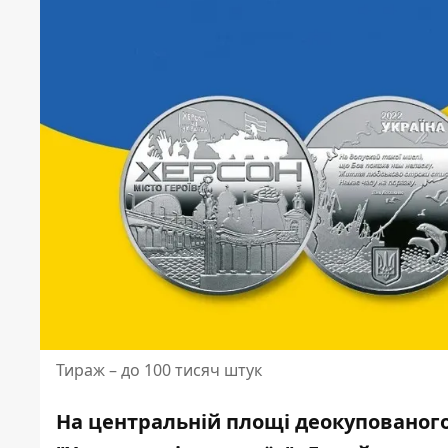
Тираж – до 100 тисяч штук
На центральній площі деокупованого