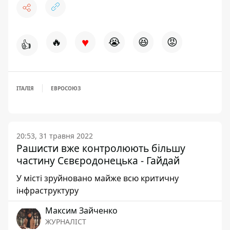
♥
🔥
😭
😆
😡
👍
ІТАЛІЯ
ЕВРОСОЮЗ
20:53, 31 травня 2022
Рашисти вже контролюють більшу
частину Сєвєродонецька - Гайдай
У місті зруйновано майже всю критичну
інфраструктуру
Максим Зайченко
ЖУРНАЛІСТ