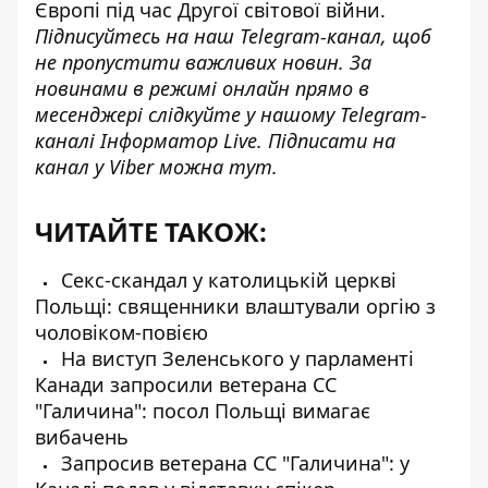
Європі під час Другої світової війни.
Підписуйтесь на наш
Telegram-канал
, щоб
не пропустити важливих новин. За
новинами в режимі онлайн прямо в
месенджері слідкуйте у нашому Telegram-
каналі
Інформатор Live
. Підписати на
канал у Viber можна
тут
.
ЧИТАЙТЕ ТАКОЖ:
Секс-скандал у католицькій церкві
Польщі: священники влаштували оргію з
чоловіком-повією
На виступ Зеленського у парламенті
Канади запросили ветерана СС
"Галичина": посол Польщі вимагає
вибачень
Запросив ветерана СС "Галичина": у