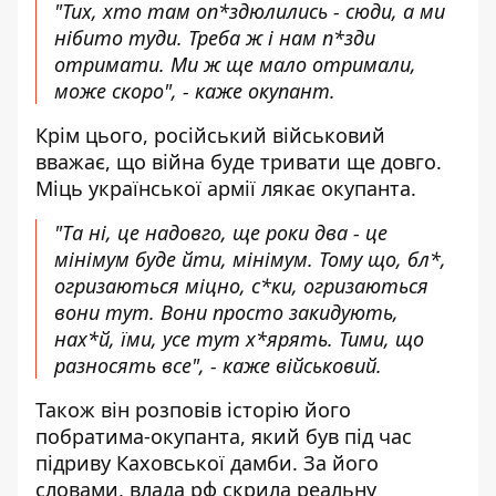
"Тих, хто там оп*здюлились - сюди, а ми
нібито туди. Треба ж і нам п*зди
отримати. Ми ж ще мало отримали,
може скоро", - каже окупант.
Крім цього, російський військовий
вважає, що війна буде тривати ще довго.
Міць української армії лякає окупанта.
"Та ні, це надовго, ще роки два - це
мінімум буде йти, мінімум. Тому що, бл*,
огризаються міцно, с*ки, огризаються
вони тут. Вони просто закидують,
нах*й, їми, усе тут х*ярять. Тими, що
разносять все", - каже військовий.
Також він розповів історію його
побратима-окупанта, який був під час
підриву Каховської дамби
. За його
словами, влада рф скрила реальну