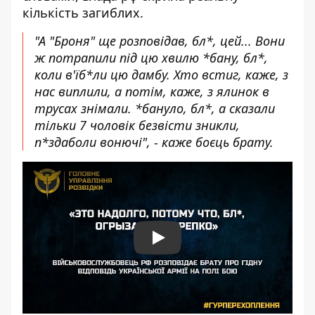
кількість загиблих.
"А "Броня" ще розповідав, бл*, цей... Вони
ж потрапили під цю хвилю *бану, бл*,
коли в'їб*ли цю дамбу. Хто встиг, каже, з
нас виплили, а потім, каже, з ялинок в
трусах знімали. *бануло, бл*, а сказали
тільки 7 чоловік безвісти зникли,
п*здаболи вонючі", - каже боєць брату.
Play