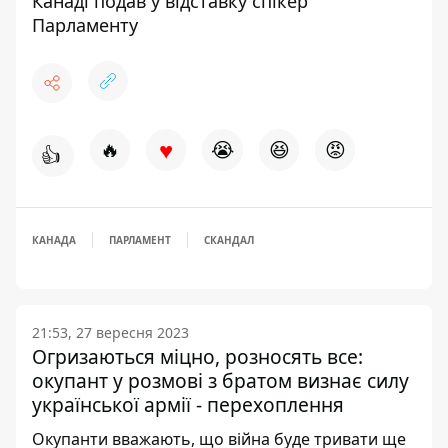
Канаді подав у відставку спікер
Парламенту
♥
🔥
😭
😆
😡
👍
КАНАДА
ПАРЛАМЕНТ
СКАНДАЛ
21:53, 27 вересня 2023
Огризаються міцно, розносять все:
окупант у розмові з братом визнає силу
української армії - перехоплення
Окупанти вважають, що війна буде тривати ще