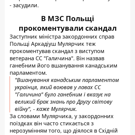
- засудили.
В МЗС Польщі
прокоментували скандал
Заступник міністра закордонних справ
Польщі Аркадіуш Мулярчик теж
прокоментував скандал з виступом
ветерана СС "Галичина". Він
назвав
ганебним його вшанування канадським
парламентом
.
"Вшанування канадським парламентом
українця, який воював у лавах СС
"Галичина" було ганебним і вказує на
великий брак знань про Другу світову
війну", - каже Мулярчик.
За словами Мулярчика, у закордонних
поїздках він часто стикається з
нерозумінням того, що діялося в Східній