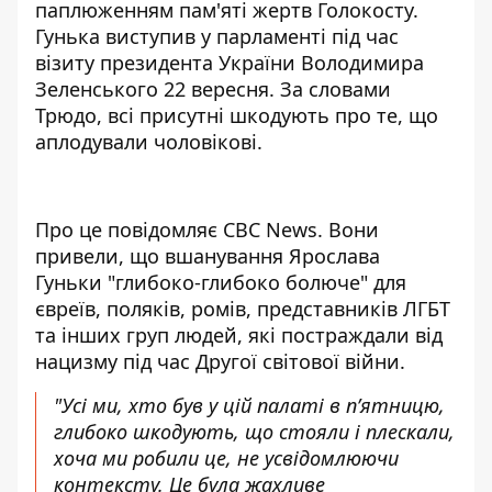
паплюженням пам'яті жертв Голокосту.
Гунька виступив у парламенті під час
візиту президента України Володимира
Зеленського 22 вересня. За словами
Трюдо, всі присутні шкодують про те, що
аплодували чоловікові.
Про це повідомляє CBC News. Вони
привели, що
вшанування Ярослава
Гуньки
"глибоко-глибоко болюче" для
євреїв, поляків, ромів, представників ЛГБТ
та інших груп людей, які постраждали від
нацизму під час Другої світової війни.
"Усі ми, хто був у цій палаті в п’ятницю,
глибоко шкодують, що стояли і плескали,
хоча ми робили це, не усвідомлюючи
контексту. Це була жахливе