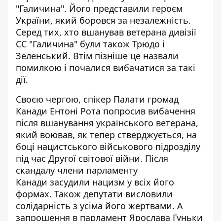
"Галичина". Його представили героєм
України, який боровся за незалежність.
Серед тих,
хто вшанував ветерана дивізії
СС "Галичина" були також Трюдо і
Зеленський
. Втім пізніше це назвали
помилкою і почалися вибачатися за такі
дії.
Своєю чергою, спікер Палати громад
Канади Ентоні Рота попросив вибачення
після вшанування українського ветерана,
який воював, як тепер стверджується, на
боці нацистського військового підрозділу
під час Другої світової війни. Після
скандалу
члени парламенту
Канади засудили нацизм у всіх його
формах
. Також депутати висловили
солідарність з усіма його жертвами. А
запрошення в парламент Ярослава Гуньки