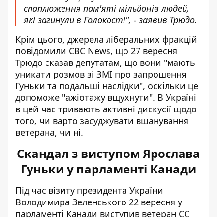
спаплюження пам'яті мільйонів людей,
які загинули в Голокості", - заявив Трюдо.
Крім цього, джерела ліберальних фракцій
повідомили CBC News, що 27 вересня
Трюдо сказав депутатам, що вони "мають
уникати розмов зі ЗМІ про запрошення
Гуньки та подальші наслідки", оскільки це
допоможе "ажіотажу вщухнути". В Україні
в цей час тривають активні дискусії щодо
того, чи варто засуджувати вшанування
ветерана, чи ні.
Скандал з виступом Ярослава
Гуньки у парламенті Канади
Під час візиту президента України
Володимира Зеленського 22 вересня у
парламенті Канади виступив ветеран СС