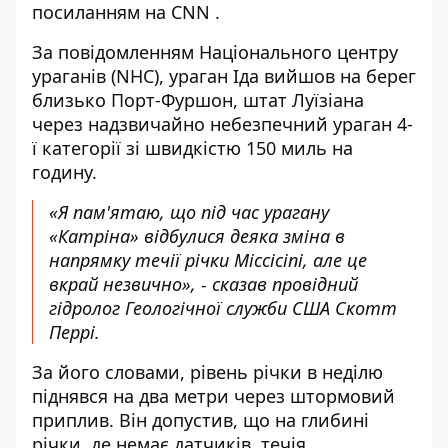
посиланням на
CNN
.
За повідомленням Національного центру
ураганів (NHC), ураган Іда вийшов на берег
близько Порт-Фуршон, штат Луїзіана
через надзвичайно небезпечний ураган 4-
ї категорії зі швидкістю 150 миль на
годину.
«Я пам'ятаю, що під час урагану
«Катріна» відбулися деяка зміна в
напрямку течії річки Міссісіпі, але це
вкрай незвично», - сказав провідний
гідролог Геологічної служби США Скотт
Перрі.
За його словами, рівень річки в неділю
піднявся на два метри через штормовий
приплив. Він допустив, що на глибині
річки, де немає датчиків, течія