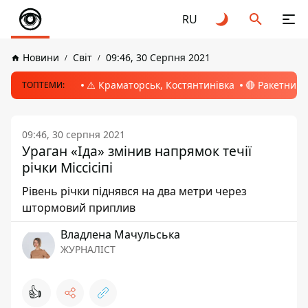
RU
Новини
Світ
09:46, 30 Серпня 2021
⚠️ Краматорськ, Костянтинівка
🔴 Ракетний 
ТОПТЕМИ:
09:46, 30 серпня 2021
Ураган «Іда» змінив напрямок течії
річки Міссісіпі
Рівень річки піднявся на два метри через
штормовий приплив
Владлена Мачульська
ЖУРНАЛІСТ
👍