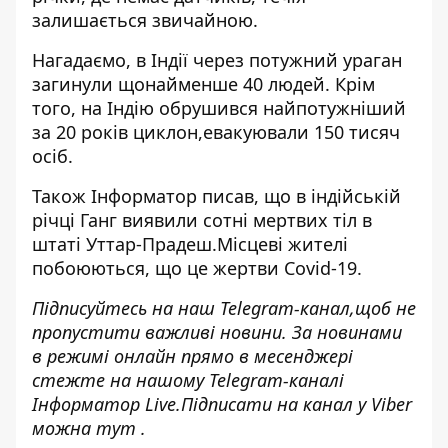
залишається звичайною.
Нагадаємо, в Індії
через потужний ураган
загинули
щонайменше 40 людей. Крім
того, на Індію
обрушився найпотужніший
за 20 років циклон
,евакуювали 150 тисяч
осіб.
Також
Інформатор
писав, що
в індійській
річці Ганг виявили сотні мертвих тіл в
штаті Уттар
-Прадеш.Місцеві жителі
побоюються, що це жертви Covid-19.
Підписуйтесь на наш
Telegram-канал,
щоб не
пропустити важливі новини. За новинами
в режимі онлайн прямо в месенджері
стежте на нашому Telegram-каналі
Інформатор Live
.Підписати на канал у Viber
можна
тут
.