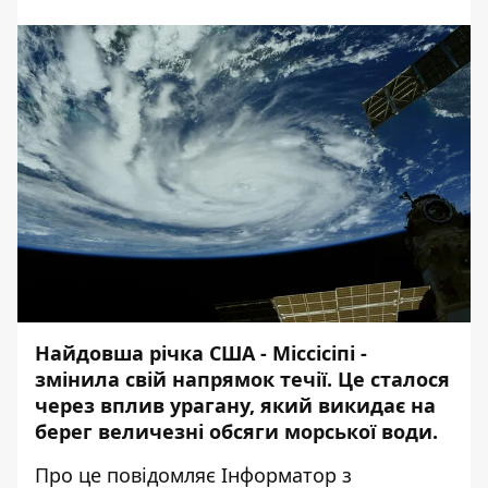
Найдовша річка США - Міссісіпі -
змінила свій напрямок течії. Це сталося
через вплив урагану, який викидає на
берег величезні обсяги морської води.
Про це повідомляє
Інформатор
з