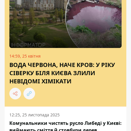
14:59, 25 квітня
ВОДА ЧЕРВОНА, НАЧЕ КРОВ: У РІКУ
СІВЕРКУ БІЛЯ КИЄВА ЗЛИЛИ
НЕВІДОМІ ХІМІКАТИ
12:25, 25 листопада 2025
Комунальники чистять русло Либеді у Києві:
виймають сміття й стовбури дерев