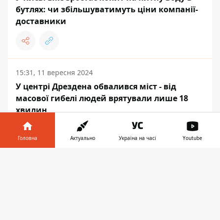
бутлях: чи збільшуватимуть ціни компанії-
доставники
15:31, 11 вересня 2024
У центрі Дрездена обвалився міст - від
масової гибелі людей врятували лише 18
хвилин
Головна
Актуально
Україна на часі
Youtube
Інформатор у
Завантажити
ВЛАДА
телефоні
👉