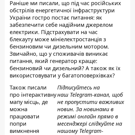
Раніше ми писали, що під час російських
обстрілів енергетичної інфраструктури
України гостро постає питання: як
забезпечити себе надійним джерелом
електрики.
Підстрахувати на час
блекауту
може мініелектростанція з
бензиновим чи дизельним мотором.
Звичайно, що у споживачів виникає
питання, який генератор краще:
бензиновий чи дизельний? А також як їх
використовувати у багатоповерхівках?
Також писали
Підписуйтесь на
про
інтерактивну
наш
Telegram-канал
, щоб
мапу місць
, де
не пропустити важливих
можна
новин. За новинами в
працювати
режимі онлайн прямо в
попри
месенджері слідкуйте на
вимкнення
нашому Telegram-