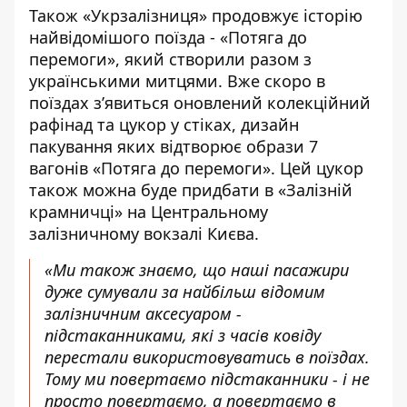
Також «Укрзалізниця» продовжує історію
найвідомішого поїзда - «Потяга до
перемоги», який створили разом з
українськими митцями. Вже скоро в
поїздах з’явиться оновлений колекційний
рафінад та цукор у стіках, дизайн
пакування яких відтворює образи 7
вагонів «Потяга до перемоги». Цей цукор
також можна буде придбати в «Залізній
крамничці» на Центральному
залізничному вокзалі Києва.
«Ми також знаємо, що наші пасажири
дуже сумували за найбільш відомим
залізничним аксесуаром -
підстаканниками, які з часів ковіду
перестали використовуватись в поїздах.
Тому ми повертаємо підстаканники - і не
просто повертаємо, а повертаємо в