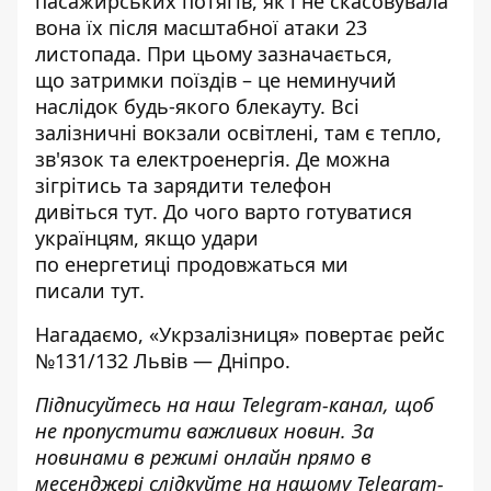
пасажирських потягів, як і не скасовувала
вона їх після масштабної атаки 23
листопада. При цьому зазначається,
що
затримки поїздів
– це неминучий
наслідок будь-якого блекауту. Всі
залізничні вокзали освітлені, там є тепло,
зв'язок та електроенергія. Де можна
зігрітись та зарядити телефон
дивіться
тут
. До чого варто готуватися
українцям, якщо удари
по
енергетиці
продовжаться ми
писали
тут
.
Нагадаємо, «Укрзалізниця»
повертає рейс
№131/132 Львів — Дніпро
.
Підписуйтесь на наш
Telegram-канал
, щоб
не пропустити важливих новин. За
новинами в режимі онлайн прямо в
месенджері слідкуйте на нашому Telegram-