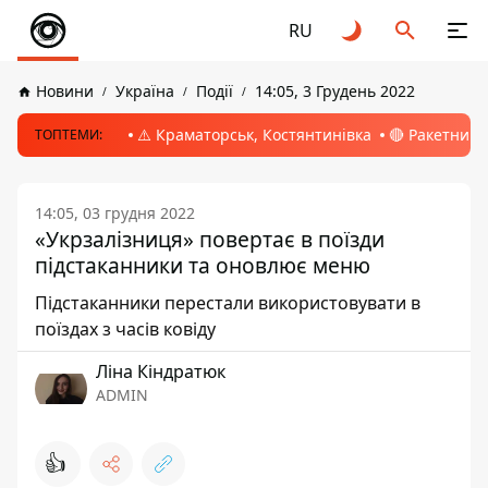
RU
Новини
Україна
Події
14:05, 3 Грудень 2022
⚠️ Краматорськ, Костянтинівка
🔴 Ракетний 
ТОПТЕМИ:
14:05, 03 грудня 2022
«Укрзалізниця» повертає в поїзди
підстаканники та оновлює меню
Підстаканники перестали використовувати в
поїздах з часів ковіду
Ліна Кіндратюк
ADMIN
👍