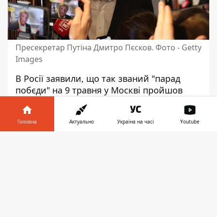
Пресекретар Путіна Дмитро Пєсков. Фото - Getty
Images
В Росії заявили, що
так званий "парад
побєди"
на 9 травня у Москві пройшов
"без інцидентів". Спроб "зриву
святкування" не було. Перемир'я діятиме
Головна
Актуально
Україна на часі
Youtube
до 11 травня, водночас його продовження
після цієї дати, мовляв, не обговорювали.
Інформатор у
Завантажити
телефоні
👉
Про це заявив російським
пропагандистам прессекретар Кремля
Дмитро Пєсков. За його словами, не
обговорювалися ані продовження
припинення вогню, ані нова розмова
російського правителя Володимира