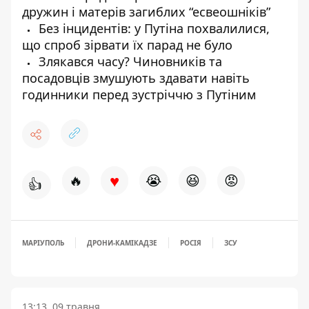
дружин і матерів загиблих “есвеошніків”
Без інцидентів: у Путіна похвалилися,
що спроб зірвати їх парад не було
Злякався часу? Чиновників та
посадовців змушують здавати навіть
годинники перед зустріччю з Путіним
♥
🔥
😭
😆
😡
👍
МАРІУПОЛЬ
ДРОНИ-КАМІКАДЗЕ
РОСІЯ
ЗСУ
13:13, 09 травня