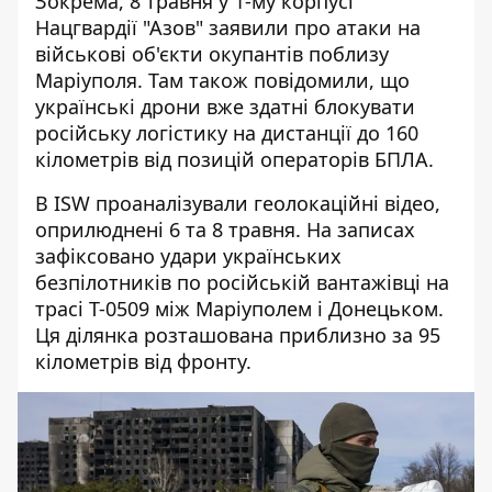
Зокрема, 8 травня у 1-му корпусі
Нацгвардії "Азов" заявили про атаки на
військові об'єкти окупантів поблизу
Маріуполя. Там також повідомили, що
українські дрони вже здатні блокувати
російську логістику на дистанції до 160
кілометрів від позицій операторів БПЛА.
В ISW проаналізували геолокаційні відео,
оприлюднені 6 та 8 травня. На записах
зафіксовано удари українських
безпілотників по російській вантажівці на
трасі Т-0509 між Маріуполем і Донецьком.
Ця ділянка розташована приблизно за 95
кілометрів від фронту.