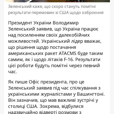
Зеленський каже, що скоро стануть помітні
результати перемовин зі США щодо озброєння
Президент України Володимир
Зеленський заявив, що Україна працює
над посиленням своїх далекобійних
можливостей. Український лідер вважає,
що рішення щодо постачання
американських ракет ATACMS
буде таким
самим, як і щодо літаків F-16. Результати
цієї роботи будуть помітні через певний
час.
Як пише Офіс президента, про це
Зеленський заявив під час спілкування з
українськими журналістами у Вашингтоні.
Він зазначив, що мав
важливі зустрічі у
столиці США
. Зокрема, відбулися
надзвичайно відверті розмови з