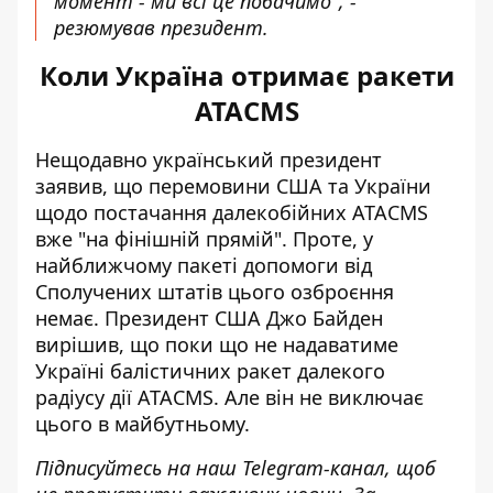
момент - ми всі це побачимо", -
резюмував президент.
Коли Україна отримає ракети
ATACMS
Нещодавно український президент
заявив, що перемовини США та України
щодо постачання далекобійних ATACMS
вже
"на фінішній прямій"
. Проте, у
найближчому пакеті допомоги від
Сполучених штатів цього озброєння
немає. Президент США Джо Байден
вирішив, що поки що
не надаватиме
Україні
балістичних ракет далекого
радіусу дії ATACMS. Але він не виключає
цього в майбутньому.
Підписуйтесь на наш
Telegram-канал
, щоб