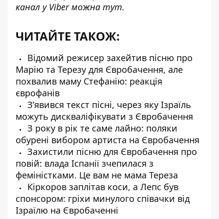
канал у Viber можна
тут
.
ЧИТАЙТЕ ТАКОЖ:
Відомий режисер захейтив пісню про
Марію та Терезу для Євробачення, але
похвалив маму Стефанію: реакція
єврофанів
З’явився текст пісні, через яку Ізраїль
можуть дискваліфікувати з Євробачення
З року в рік те саме лайно: поляки
обурені вибором артиста на Євробачення
Захистили пісню для Євробачення про
повій: влада Іспанії зчепилася з
феміністками. Це вам не мама Тереза
Кіркоров заплітав коси, а Лепс був
спонсором: гріхи минулого співачки від
Ізраїлю на Євробаченні