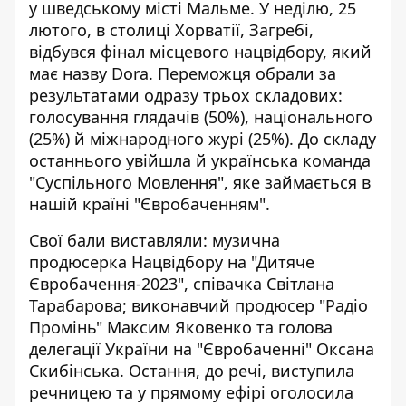
у шведському місті Мальме. У неділю, 25
лютого, в столиці
Хорватії
, Загребі,
відбувся фінал місцевого нацвідбору, який
має назву Dora. Переможця обрали за
результатами одразу трьох складових:
голосування глядачів (50%), національного
(25%) й міжнародного журі (25%). До складу
останнього увійшла й українська команда
"Суспільного Мовлення", яке займається в
нашій країні "Євробаченням".
Свої бали виставляли: музична
продюсерка Нацвідбору на "Дитяче
Євробачення-2023", співачка
Світлана
Тарабарова
; виконавчий продюсер "Радіо
Промінь" Максим Яковенко та голова
делегації України на "Євробаченні" Оксана
Скибінська. Остання, до речі, виступила
речницею та у прямому ефірі оголосила