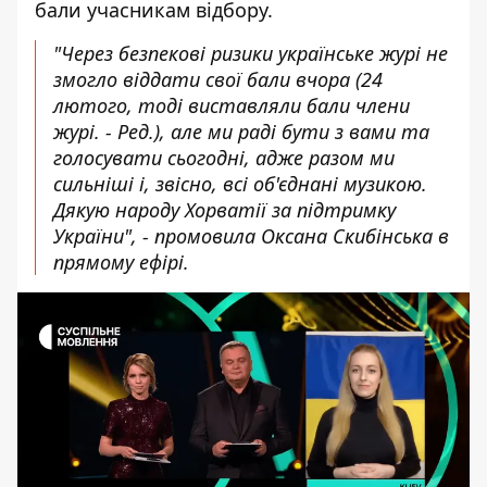
бали учасникам відбору.
"Через безпекові ризики українське журі не
змогло віддати свої бали вчора (24
лютого, тоді виставляли бали члени
журі. - Ред.), але ми раді бути з вами та
голосувати сьогодні, адже разом ми
сильніші і, звісно, всі об'єднані музикою.
Дякую народу Хорватії за підтримку
України", - промовила Оксана Скибінська в
прямому ефірі.