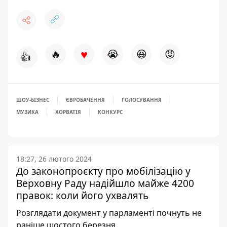
♥
🔥
😭
😆
😡
👍
ШОУ-БІЗНЕС
ЄВРОБАЧЕННЯ
ГОЛОСУВАННЯ
МУЗИКА
ХОРВАТІЯ
КОНКУРС
18:27, 26 лютого 2024
До законопроєкту про мобілізацію у
Верховну Раду надійшло майже 4200
правок: коли його ухвалять
Розглядати документ у парламенті почнуть не
раніше шостого березня