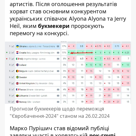
артистів. Після оголошення результатів
хорват став основним конкурентом
українських співачок Alyona Alyona та Jerry
Heil, яким
букмекери
пророкують
перемогу на конкурсі.
Прогнози букмекерів щодо переможця
"Євробачення-2024" станом на 26.02.2024
Марко Пурішич став відомий публіці
завдяки участі в хорватській
рок-групі