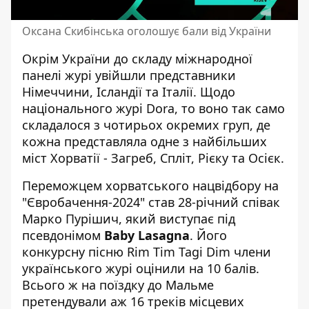
Оксана Скибінська оголошує бали від України
Окрім України до складу міжнародної
панелі журі увійшли представники
Німеччини, Ісландії та Італії. Щодо
національного журі Dora, то воно так само
складалося з чотирьох окремих груп, де
кожна представляла одне з найбільших
міст Хорватії - Загреб, Спліт, Рієку та Осієк.
Переможцем хорватського нацвідбору на
"Євробачення-2024" став 28-річний співак
Марко Пурішич, який виступає під
псевдонімом
Baby Lasagna
. Його
конкурсну пісню Rim Tim Tagi Dim члени
українського журі оцінили на 10 балів.
Всього ж на поїздку до Мальме
претендували аж 16 треків місцевих