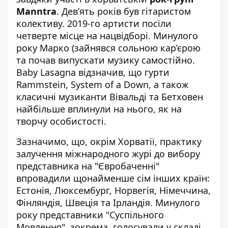
Manntra
. Дев’ять років був гітаристом
колективу. 2019-го артисти посіли
четверте місце на нацвідборі. Минулого
року Марко (зайнявся сольною кар’єрою
та почав випускати музику самостійно.
Baby Lasagna відзначив, що гурти
Rammstein, System of a Down, а також
класичні музиканти Вівальді та Бетховен
найбільше вплинули на нього, як на
творчу особистості.
Зазначимо, що, окрім Хорватії, практику
залучення міжнародного журі до вибору
представника на "Євробаченні"
впровадили щонайменше сім інших країн:
Естонія, Люксембург, Норвегія, Німеччина,
Фінляндія, Швеція та Ірландія. Минулого
року представники "Суспільного
Мовлення", зокрема, голосували у складі