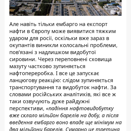
Але навіть тільки ембарго на експорт
нафти в Європу може виявитися тяжким
ударом для росії, оскільки вже зараз в
окупантів виникли колосальні проблеми,
пов'язані з надлишком видобутої
сировини. Через переповнені сховища
мазуту частково зупиняється
нафтопереробка. І все це запускає
ланцюгову реакцію: слідом зупиняється
транспортування та видобуток нафти. За
словами російських аналітиків, які все ж
таки озвучують дуже райдужні
перспективи,
«падіння нафтовидобутку
вже склало мільйон барелів на добу, а після
введення ембарго воно впаде ще мінімум на
два мільйони барелів. Сумарно це третина