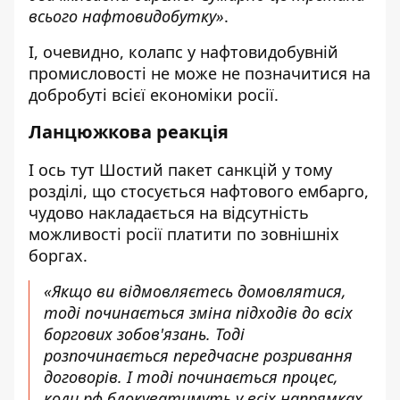
всього нафтовидобутку»
.
І, очевидно, колапс у нафтовидобувній
промисловості не може не позначитися на
добробуті всієї економіки росії.
Ланцюжкова реакція
І ось тут Шостий пакет санкцій у тому
розділі, що стосується нафтового ембарго,
чудово накладається на відсутність
можливості росії платити по зовнішніх
боргах.
«Якщо ви відмовляєтесь домовлятися,
тоді починається зміна підходів до всіх
боргових зобов'язань. Тоді
розпочинається передчасне розривання
договорів. І тоді починається процес,
коли рф блокуватимуть у всіх напрямках.