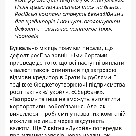
Після цього починається тиск на бізнес.
Російські компанії стануть безнадійними
для кредиторів і почнуть оголошувати
дефолт», – зазначає політолог Тарас
Чорновіл.
Буквально місяць тому ми писали, що
дефолт росії за зовнішніми боргами
призведе до того, що всі наступні виплати
у валюті також опиняться під загрозою
відмови кредиторів брати їх рублями. І
тоді вже бюджетоутворюючі підприємства
росії такі як «Лукойл», «Сбербанк»,
«Газпром» та інші не зможуть виплатити
корпоративні зобов'язання. Але, як
виявилося, проблеми у названих компаній
можливі не лише через відсутність
валюти. Ще 7 квітня «Лукойл» попередив
про зупинку заводів через надлишок