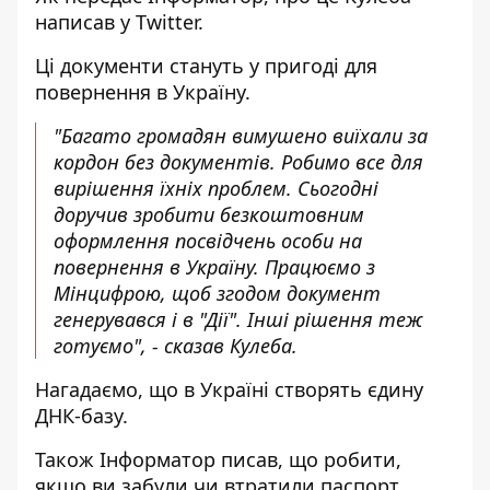
написав у
Twitter
.
Ці документи стануть у пригоді для
повернення в Україну.
"Багато громадян вимушено виїхали за
кордон без документів. Робимо все для
вирішення їхніх проблем. Сьогодні
доручив зробити безкоштовним
оформлення посвідчень особи на
повернення в Україну. Працюємо з
Мінцифрою, щоб згодом документ
генерувався і в "Дії". Інші рішення теж
готуємо", - сказав Кулеба.
Нагадаємо, що
в Україні створять єдину
ДНК-базу
.
Також
Інформатор
писав, що робити,
якщо ви забули чи втратили паспорт
.