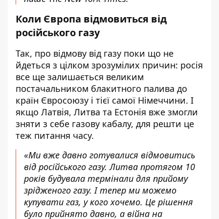
Коли Європа відмовиться від
російського газу
Так, про відмову від газу поки що не
йдеться з цілком зрозумілих причин: росія
все ще залишається великим
постачальником блакитного палива до
країн Євросоюзу і тієї самої Німеччини. І
якщо Латвія, Литва та Естонія вже змогли
зняти з себе газову кабалу, для решти це
теж питання часу.
«Ми вже давно готувалися відмовитись
від російського газу. Литва протягом 10
років будувала термінали для прийому
зрідженого газу. І тепер ми можемо
купувати газ, у кого хочемо. Це рішення
було прийнято давно, а війна на