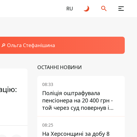
RU
🔎 Ольга Стефанішина
ОСТАННІ НОВИНИ
08:33
ацію:
Поліція оштрафувала
пенсіонера на 20 400 грн -
той через суд повернув і
гроші, і отримав 3 тис. грн
моральної шкоди
08:25
На Херсонщині за добу 8