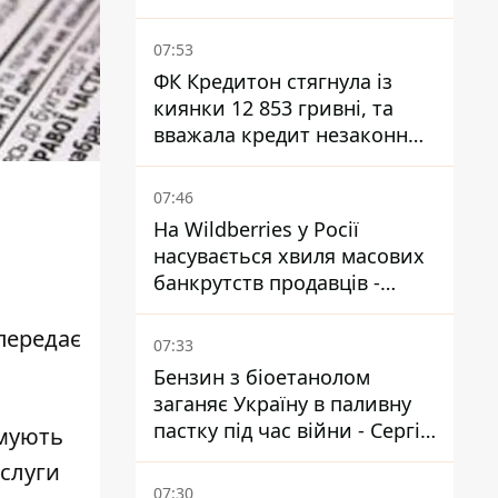
на ТОТ
07:53
ФК Кредитон стягнула із
киянки 12 853 гривні, та
вважала кредит незаконним
- що вирішив суд
07:46
На Wildberries у Росії
насувається хвиля масових
банкрутств продавців -
Reuters
передає
07:33
Бензин з біоетанолом
заганяє Україну в паливну
пастку під час війни - Сергій
имують
Куюн
ослуги
07:30