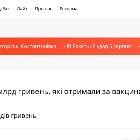
-Біз
Лайт
Про нас
Реклама
аторськ, Костянтинівка
🔴 Ракетний удар 5 серпня
млрд гривень, які отримали за вакцин
дів гривень