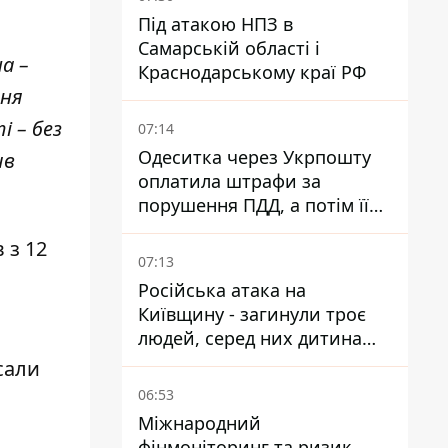
Під атакою НПЗ в
Самарській області і
а –
Краснодарському краї РФ
ння
і – без
07:14
Одеситка через Укрпошту
ив
оплатила штрафи за
порушення ПДД, а потім її
рахунки заблокували - в
 з 12
чому причина і що вирішив
07:13
суд
Російська атака на
Київщину - загинули троє
людей, серед них дитина
2022 року народження
сали
06:53
Міжнародний
фінмоніторинг та ризик