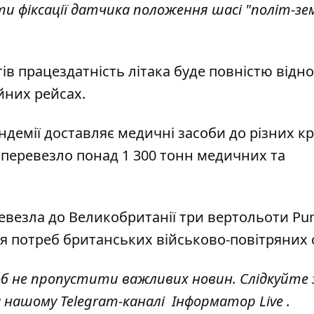
ти фіксації датчика положення шасі "політ-зем
тів працездатність літака буде повністю відно
йних рейсах.
андемії доставляє медичні засоби до різних кр
о перевезло понад 1 300 тонн медичних та
ревезла до Великобританії три вертольоти P
я потреб британських військово-повітряних 
об не пропустити важливих новин. Слідкуйте 
а нашому Telegram-каналі
Інформатор Live
.