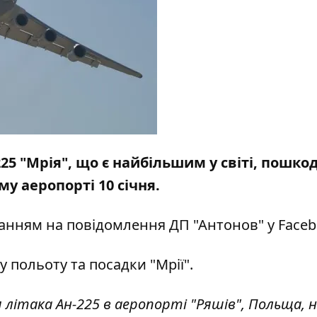
25 "Мрія", що є найбільшим у світі, пошко
у аеропорті 10 січня.
анням на повідомлення ДП "Антонов" у
Face
 польоту та посадки "Мрії".
я літака Ан-225 в аеропорті "Ряшів", Польща, 