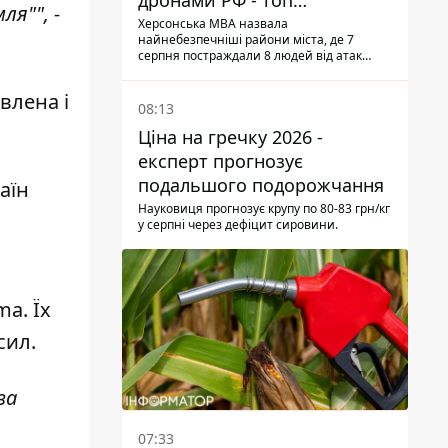
дронами РФ - топ
ля"", -
небезпечних районів
Херсонська МВА назвала
найнебезпечніші райони міста, де 7
серпня постраждали 8 людей від атак
дронів
влена і
08:13
Ціна на гречку 2026 -
експерт прогнозує
подальшого подорожчання
аїн
Науковиця прогнозує крупу по 80-83 грн/кг
у серпні через дефіцит сировини.
uma
. Їх
сил.
за
07:33