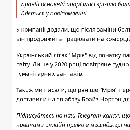
правій основній опорі шасі зрізало бол
йдеться у повідомленні.
У компанії додали, що після заміни бол
він продовжить працювати на комерці
Український літак "Мрія" від початку п
світу. Лише у 2020 році повітряне судн
гуманітарних вантажів.
Також ми писали, що раніше
"Мрія" пе
доставили на авіабазу Брайз Нортон дл
Підписуйтесь на наш
Telegram-канал
, щ
новинами онлайн прямо в месенджері н