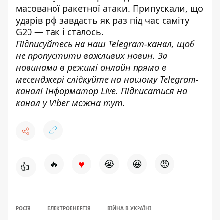
масованої ракетної атаки. Припускали, що
ударів рф завдасть як раз під час саміту
G20 — так і сталось.
Підписуйтесь на наш
Telegram-канал
, щоб
не пропустити важливих новин. За
новинами в режимі онлайн прямо в
месенджері слідкуйте на нашому Telegram-
каналі
Інформатор Live
. Підписатися на
канал у Viber можна
тут
.
♥
🔥
😭
😆
😡
👍
РОСІЯ
ЕЛЕКТРОЕНЕРГІЯ
ВІЙНА В УКРАЇНІ