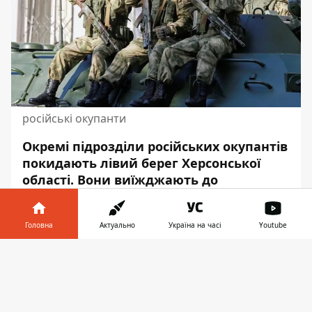
російські окупанти
Окремі підрозділи
російських окупантів
покидають лівий берег Херсонської
області. Вони виїжджають до
тимчасово захопленого Криму.
Про це повідомляє Інформатор з
Головна
Актуально
Україна на часі
Youtube
посиланням на зведення
Генштабу ЗСУ
Інформатор у
станом на вечір 15 листопада.
Завантажити
телефоні
👉
"У Скадовському та Генічеському районах
окремі окупаційні підрозділи залишають