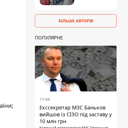
БІЛЬШЕ АВТОРІВ
ПОПУЛЯРНЕ
17:44
аїни;
Екссекретар МЗС Баньков
вийшов із СІЗО під заставу у
10 млн грн
Колишній держсекретар МЗС Олександр