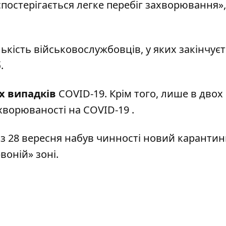
спостерігається легке перебіг захворювання»,
лькість військовослужбовців, у яких закінчує
.
их випадків
COVID-19. Крім того, лише в двох
хворюваності на COVID-19
.
 з 28 вересня набув чинності новий каранти
воній» зоні.