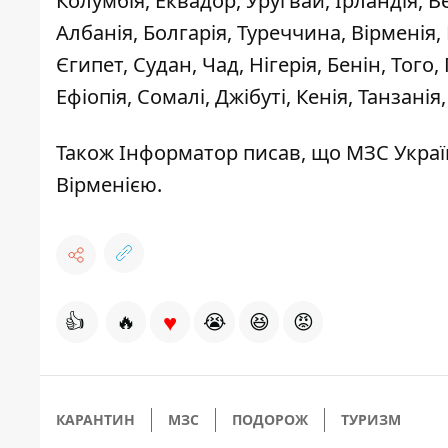
Колумбія, Еквадор, Уругвай, Ірландія, В
Албанія, Болгарія, Туреччина, Вірменія, 
Єгипет, Судан, Чад, Нігерія, Бенін, Тог
Ефіопія, Сомалі, Джібуті, Кенія, Танзані
Також Інформатор писав, що МЗС
Украї
Вірменією.
♥
👍
🔥
😭
😆
😡
КАРАНТИН
МЗС
ПОДОРОЖ
ТУРИЗМ