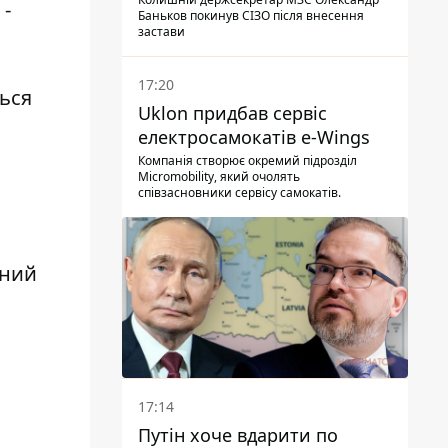
 -
Баньков покинув СІЗО після внесення
застави
17:20
ться
Uklon придбав сервіс
електросамокатів e-Wings
Компанія створює окремий підрозділ
Micromobility, який очолять
співзасновники сервісу самокатів.
нний
17:14
Путін хоче вдарити по