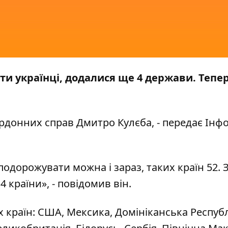
ати українці, додалися ще 4 держави. Тепер
ордонних справ Дмитро Кулєба, - передає
Інфо
одорожувати можна і зараз, таких країн 52. 
 країни», - повідомив він.
х країн: США, Мексика, Домініканська Республ