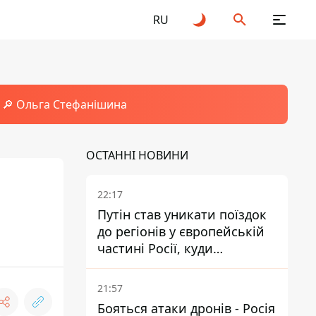
RU
🔎 Ольга Стефанішина
ОСТАННІ НОВИНИ
22:17
Путін став уникати поїздок
до регіонів у європейській
частині Росії, куди
регулярно долітають дрони
21:57
Бояться атаки дронів - Росія