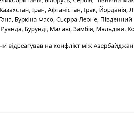
еликобританія, Білорусь, Сербія, Північна Мак
Казахстан, Іран, Афганістан, Ірак, Йорданія, Л
о, Гана, Буркіна-Фасо, Сьєрра-Леоне, Південний
я, Руанда, Бурунді, Малаві, Замбія, Мальдіви, К
ни відреагував на конфлікт
між Азербайджан