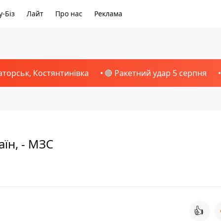
-Біз
Лайт
Про нас
Реклама
аторськ, Костянтинівка
🔴 Ракетний удар 5 серпня
аїн, - МЗС
👍