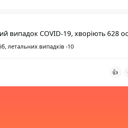
вий випадок COVID-19, хворіють 628 ос
іб, летальних випадків -10
👍