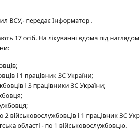
ил ВСУ
,- передає
Інформатор
.
ють 17 осіб. На лікуванні вдома під наглядом
ни:
овців;
вців і 1 працівник ЗС України;
жбовців і 3 працівники ЗС України;
жбовця;
лужбовця;
о 2 військовослужбовців і 1 працівник ЗС Укр
ська області - по 1 військовослужбовцю.