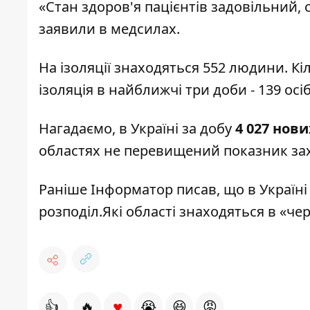
«Стан здоров'я пацієнтів задовільний, 
заявили в медсилах.
На ізоляції знаходяться 552 людини. Кі
ізоляція в найближчі три доби - 139 осіб
Нагадаємо, в Україні
за добу
4 027 нов
областях не перевищений
показник за
Раніше Інформатор писав, що
в Україні
розподіл
.Які області знаходяться в «чер
♥
👍
🔥
😭
😆
😡