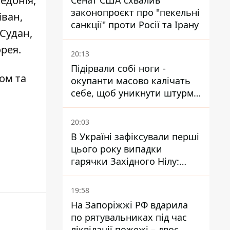
едонія,
Сенат США схвалив
законопроєкт про "пекельні
іван,
санкції" проти Росії та Ірану
 Судан,
орея.
20:13
Підірвали собі ноги -
ом та
окупанти масово калічать
себе, щоб уникнути штурмів
- ГУР
20:03
В Україні зафіксували перші
цього року випадки
гарячки Західного Нілу:
двоє людей заразилися
після укусів комарів
19:58
На Запоріжжі РФ вдарила
по рятувальниках під час
ліквідації пожежі – двоє