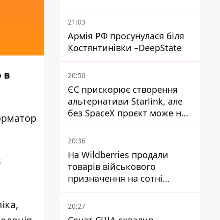
21:03
Армія РФ просунулася біля
Костянтинівки –DeepState
 в
20:50
ЄС прискорює створення
альтернативи Starlink, але
без SpaceX проєкт може не
рматор
обійтися
20:36
На Wildberries продали
З
товарів військового
призначення на сотні
мільйонів, але удари ЗСУ
змінили ситуацію
іка,
20:27