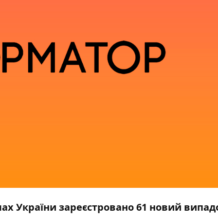
лах України зареєстровано 61 новий випад