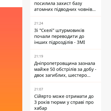
посилила захист базу
атомних підводних човнів
за 7400 км від України
21:24
Зі "Скелі" штурмовиків
почали переводити до
інших підрозділів - ЗМІ
21:19
Дніпропетровщина зазнала
майже 50 обстрілів за добу -
двоє загиблих, шестеро
постраждалих
21:07
Сійярто може отримати до
3 років тюрми у справі про
хабар