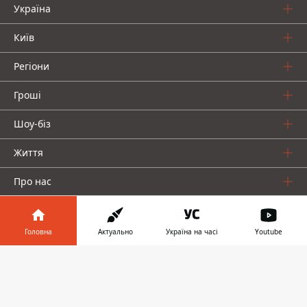
Україна
Київ
Регіони
Гроші
Шоу-біз
Життя
Про нас
Головна
Актуально
Україна на часі
Youtube
Інформатор у
Завантажити
телефоні
👉
Інформатор проекти
Столиця
Ваші фінанси
Авто
Geek