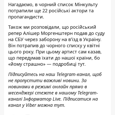
Нагадаємо, в чорний список Мінкульту
потрапили ще 22 російські актори та
пропагандисти
.
Також ми розповідали, що російський
репер
Алішер Моргенштерн подав до суду
на СБУ
через заборону на в'їзд в Україну.
Він
потрапив до чорного списку
у квітні
цього року. При цьому артист сам казав,
що передумав їхати до нашої країни, бо
«йому страшно» — подробиці
тут
.
Підписуйтесь на наш
Telegram-канал
, щоб
не пропустити важливі новини. За
новинами в режимі онлайн прямо в
месенджері стежте в нашому Telegram-
каналі
Інформатор Live
. Підписатися на
канал у Viber можна
тут.