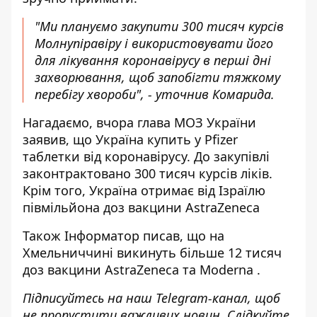
"Ми плануємо закупити 300 тисяч курсів
Молнупіравіру і використовувати його
для лікування коронавірусу в перші дні
захворювання, щоб запобігти тяжкому
перебігу хвороби", - уточнив Комарида.
Нагадаємо, вчора глава МОЗ України
заявив, що Україна
купить у Pfizer
таблетки від коронавірусу
. До закупівлі
законтрактовано 300 тисяч курсів ліків.
Крім того, Україна
отримає від Ізраїлю
півмільйона доз вакцини
AstraZeneca
Також
Інформатор
писав, що на
Хмельниччині
викинуть більше 12 тисяч
доз вакцини AstraZeneca та Moderna
.
Підписуйтесь на наш
Telegram-канал
, щоб
не пропустити важливих новин. Слідкуйте