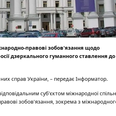
іжнародно-правові зобов'язання щодо
осії дзеркального гуманного ставлення до
них справ України, – передає
Інформатор
.
 відповідальним суб'єктом міжнародної спіль
правові зобов'язання, зокрема з міжнародног