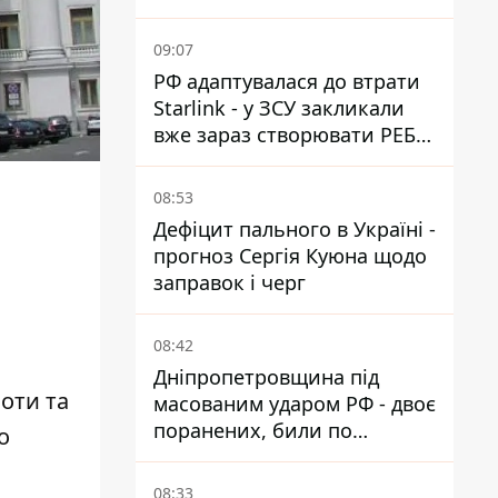
09:07
РФ адаптувалася до втрати
Starlink - у ЗСУ закликали
вже зараз створювати РЕБ
проти нової загрози
08:53
Дефіцит пального в Україні -
прогноз Сергія Куюна щодо
заправок і черг
08:42
Дніпропетровщина під
ноти та
масованим ударом РФ - двоє
поранених, били по
о
Нікопольщині та
Синельниківщині
08:33