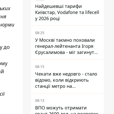
Найдешевші тарифи
ських
Київстар, Vodafone та lifecell
ння
у 2026 році
 норми
08:25
У Москві таємно поховали
генерал-лейтенанта Ігоря
у до
Єрусалимова - міг загинути
від вибуху в ресторані
ому
08:15
ий
Чекати вже недовго - стало
відомо, коли відкриють
станції метро на
Виноградарі
ії
08:13
ВПО можуть отримати
грант 2600 дол. на розвиток