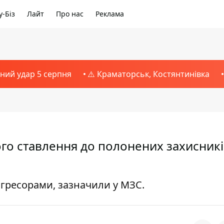
-Біз
Лайт
Про нас
Реклама
тний удар 5 серпня
⚠️ Краматорськ, Костянтинівка
ного ставлення до полонених захисник
агресорами, зазначили у МЗС.