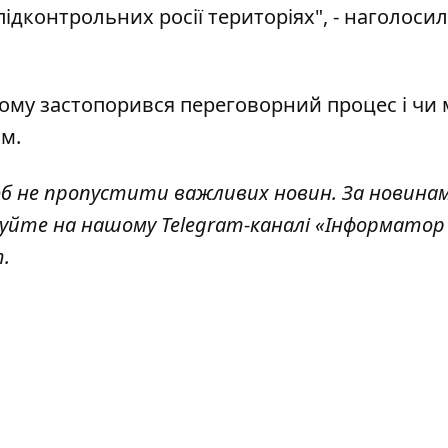
ідконтрольних росії територіях", - наголосил
чому застопорився переговорний процес і чи
ом
.
об не пропустити важливих новин. За новина
куйте на нашому Telegram-каналі
«Інформатор 
т
.