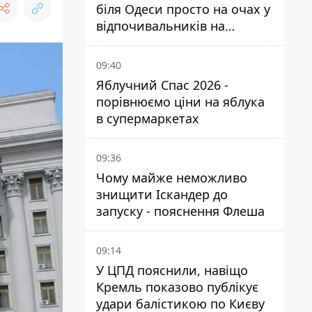
біля Одеси просто на очах у
відпочивальників на
переповненому пляжі
09:40
Яблучний Спас 2026 -
порівнюємо ціни на яблука
в супермаркетах
09:36
Чому майже неможливо
знищити Іскандер до
запуску - пояснення Флеша
09:14
У ЦПД пояснили, навіщо
Кремль показово публікує
удари балістикою по Києву