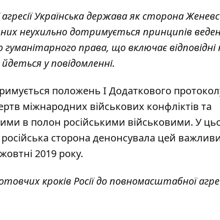
 агресії Українська держава як сторона Женев
о них неухильно дотримується принципів веде
го гуманітарного права, що включає відповідні
 йдеться у повідомленні.
тримується положень Ι Додаткового протокол
ртв міжнародних військових конфліктів та
ими в полон російськими військовими. У ць
о російська сторона денонсувала цей важлив
овтні 2019 року.
готовчих кроків Росії до повномасштабної агрес