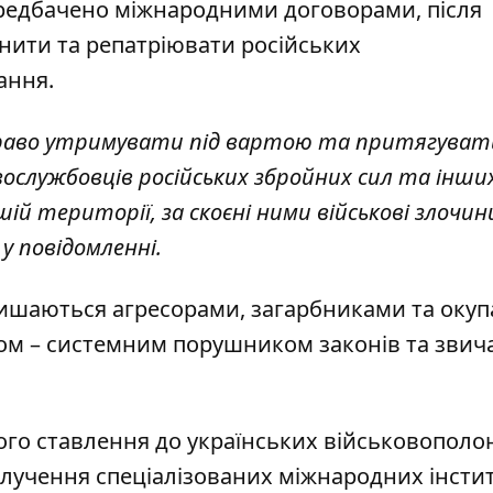
передбачено міжнародними договорами, після
нити та репатріювати російських
ання.
 право утримувати під вартою та притягуват
вослужбовців російських збройних сил та інши
ій території, за скоєні ними військові злочи
у повідомленні.
алишаються агресорами, загарбниками та оку
галом – системним порушником законів та звич
ого ставлення до українських військовополо
алучення спеціалізованих міжнародних інстит