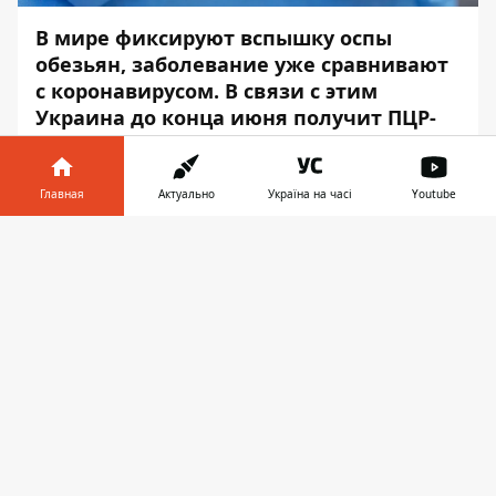
В мире фиксируют вспышку оспы
обезьян, заболевание уже сравнивают
с коронавирусом. В связи с этим
Украина до конца июня получит ПЦР-
тесты от Всемирной организации
здравоохранения.
Главная
Актуально
Україна на часі
Youtube
Об этом на
брифинге
сообщил главный
Информатор в
государственный санитарный врач Игорь
Скачать
телефоне
👉
Кузин, – передаёт
Информатор
.
«По состоянию на сегодняшний день на
территории Украины
не зафиксировано
никакого подозрения или
подтвержденного случая
на оспу
обезьян. Соответствующие инструкции
по клиническому течению, по
алгоритмам лечения, по