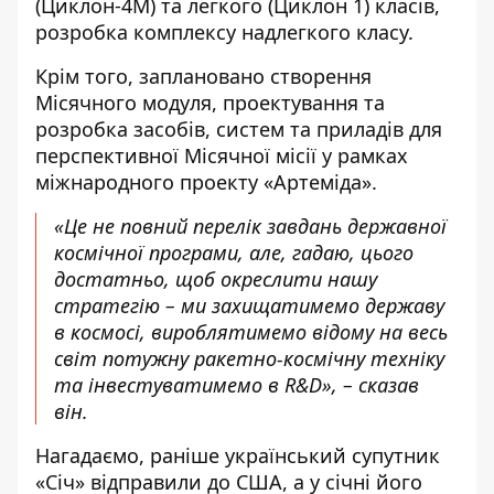
(Циклон-4М) та легкого (Циклон 1) класів,
розробка комплексу надлегкого класу.
Крім того, заплановано створення
Місячного модуля, проектування та
розробка засобів, систем та приладів для
перспективної Місячної місії у рамках
міжнародного проекту «Артеміда».
«Це не повний перелік завдань державної
космічної програми, але, гадаю, цього
достатньо, щоб окреслити нашу
стратегію – ми захищатимемо державу
в космосі, вироблятимемо відому на весь
світ потужну ракетно-космічну техніку
та інвестуватимемо в R&D», – сказав
він.
Нагадаємо, раніше
український супутник
«Сiч» відправили до США
, а у січні його