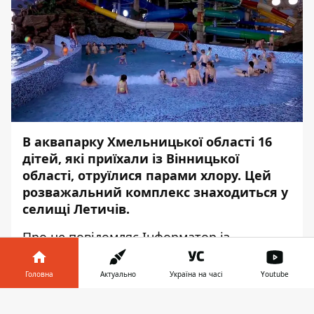
В аквапарку Хмельницької області 16
дітей, які приїхали із Вінницької
області, отруїлися парами хлору. Цей
розважальний комплекс знаходиться у
селищі Летичів.
Про це повідомляє
Інформатор
із
посиланням на прес-службу
Центру
громадського здоров'я
.
Головна
Актуально
Україна на часі
Youtube
Загалом із Вінницької області приїхали 50
Інформатор у
Завантажити