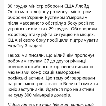
30 грудня міністр оборони США Ллойд
Остін мав телефону розмову
з міністром
оборони України Рустемом Умєровим
після масованого обстрілу з боку росії по
українських містах 29 грудня. Обговорили
жорстоку атаку рф та ситуацію на місцях.
США зі свого боку пообіцяли підтримувати
Україну й надалі.
Також ми писали, що Білий дім
пропонує
робочим групам
G7 до другої річниці
повномасштабного вторгнення вивчити
механізми конфіскації заморожені
російські активи. Цю тему обговорювали
на рівні міністрів фінансів Великої сімки та
їхніх заступників. Йдеться про на активи
на суму 300 мільярдів доларів.
Підписуйтесь на наш
Telegram-канал
, щоб