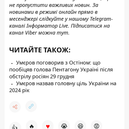
не пропустити важливих новин. За
новинами в режимі онлайн прямо в
месенджері слідкуйте у нашому Telegram-
каналі
Інформатор Live
. Підписатися на
канал Viber можна
тут
.
ЧИТАЙТЕ ТАКОЖ:
Умєров поговорив з Остіном: що
пообіцяв голова Пентагону Україні після
обстрілу росіян 29 грудня
Умєров назвав головну ціль України на
2024 рік
♥
🔥
😭
😆
😡
👍