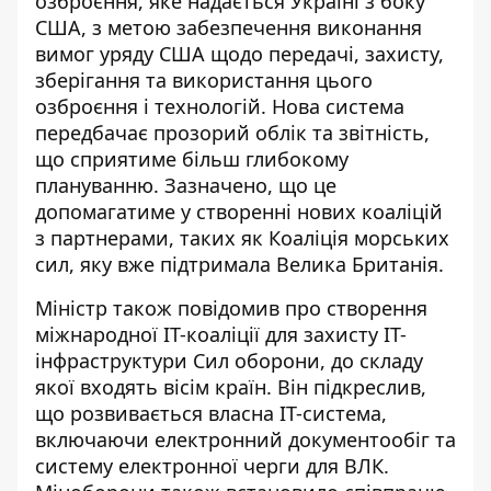
озброєння, яке надається Україні з боку
США, з метою забезпечення виконання
вимог уряду США щодо передачі, захисту,
зберігання та використання цього
озброєння і технологій. Нова система
передбачає прозорий облік та звітність,
що сприятиме більш глибокому
плануванню. Зазначено, що це
допомагатиме у створенні нових коаліцій
з партнерами, таких як Коаліція морських
сил, яку вже підтримала Велика Британія.
Міністр також повідомив про створення
міжнародної ІТ-коаліції для захисту ІТ-
інфраструктури Сил оборони, до складу
якої входять вісім країн. Він підкреслив,
що розвивається власна ІТ-система,
включаючи електронний документообіг та
систему електронної черги для ВЛК.