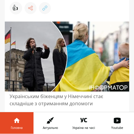
👍
Українським біженцям у Німеччині стає
складніше з отриманням допомоги
Українців, які
знайшли у Німеччині
тимчасовий прихисток від війни
, будуть
Головна
Актуально
Україна на часі
Youtube
спонукати погоджуватись на роботу, яку