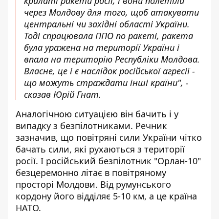
крилаті ракети росії, і вони полетіли
через Молдову для того, щоб атакувати
центральні чи західні області України.
Тоді спрацювала ППО по ракеті, ракета
була уражена на території України і
впала на територію Республіки Молдова.
Власне, це і є наслідок російської агресії -
що можуть страждати інші країни", -
сказав Юрій Гнат.
Аналогічною ситуацією він бачить і у
випадку з безпілотниками. Речник
зазначив, що повітряні сили України чітко
бачать сили, які рухаються з території
росії. І російський безпілотник "Орлан-10"
безцеремонно літає в повітряному
просторі Молдови. Від румунського
кордону його відділяє 5-10 км, а це країна
НАТО.