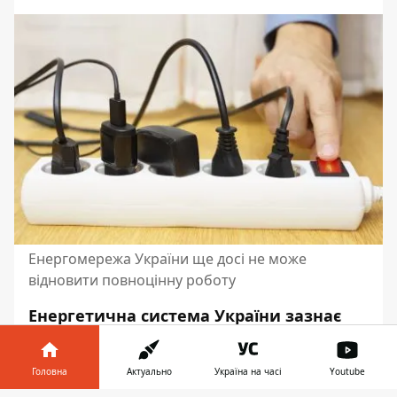
Енергомережа України ще досі не може
відновити повноцінну роботу
Енергетична система України зазнає
ворожих атак, але продовжує
триматися.
Ремонтні бригади
Головна
Актуально
Україна на часі
Youtube
працюють
зараз цілодобово. Українців