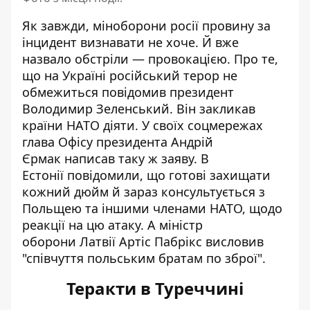
Як завжди,
міноборони росії провину за
інцидент визнавати не хоче
. Й вже
назвало обстріли — провокацією. Про те,
що на Україні російський терор не
обмежиться повідомив президент
Володимир Зеленський. Він
закликав
країни НАТО діяти
. У своїх соцмережах
глава Офісу президента Андрій
Єрмак
написав
таку ж заяву. В
Естонії
повідомили
, що готові захищати
кожний дюйм й зараз консультується з
Польщею та іншими членами НАТО, щодо
реакції на цю атаку. А міністр
оборони Латвії Артіс Пабрікс
висловив
"співчуття
польським братам по зброї".
Теракти в Туреччині