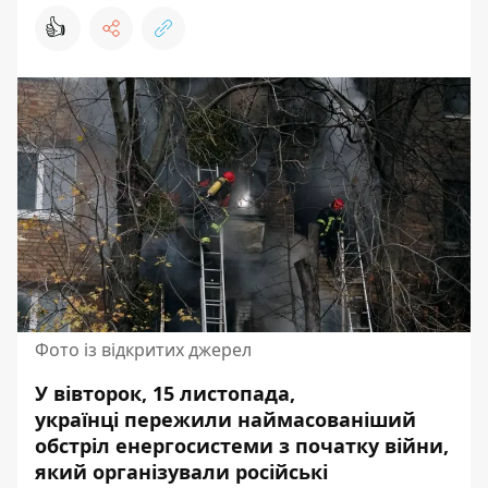
👍
Фото із відкритих джерел
У вівторок, 15 листопада,
українці пережили
наймасованіший
обстріл енергосистеми
з початку війни,
який організували російські