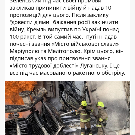
Зеленський під час своєї промови
закликав припинити війну й надав 10
пропозицій для цього. Після заклику
"довести діями" бажання росії закінчити
війну, Кремль випустив
по Україні
понад
100 ракет.
В той самий час,
путін надав
почесні звання
«Місто військової слави»
Маріуполю та Мелітополю. Крім цього, він
підписав указ про присвоєння звання
«Місто трудової доблесті» Луганську. І це
все під час
масованого ракетного обстрілу.