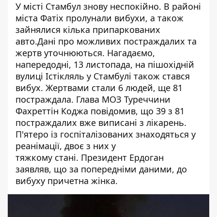
У місті Стамбул знову неспокійно. В районі
міста Фатіх
пролунали вибухи
, а також
зайнялися кілька припаркованих
авто.Дані про можливих постраждалих та
жертв уточнюються. Нагадаємо,
напередодні, 13 листопада, на пішохідній
вулиці Істікляль у Стамбулі також стався
вибух. Жертвами стали 6 людей, ще 81
постраждала. Глава МОЗ Туреччини
Фахреттін Коджа повідомив, що 39 з 81
постраждалих вже виписані з лікарень.
П'ятеро із госпіталізованих знаходяться у
реанімації, двоє з них у
тяжкому
стані
. Президент Ердоган
заявляв, що за попередніми даними, до
вибуху причетна жінка.