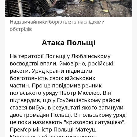
Надзвичайники борються з наслідками
обстрілів
Атака Польщі
На території Польщі у Люблінському
воєводстві
впали, ймовірно, російські
ракети
. Уряд країни
підвищив
боєготовність своїх військових
частин.
Про це повідомив речник
польського уряду Пьотр Мюллер. Він
підтвердив, що у Грубешівському районі
стався вибух, в результаті якого загинули
двоє громадян Польщі. В польському уряді
це поки називають "кризовою ситуацією".
Прем’єр-міністр Польщі
Матеуш
Моравецький
за погодженням з