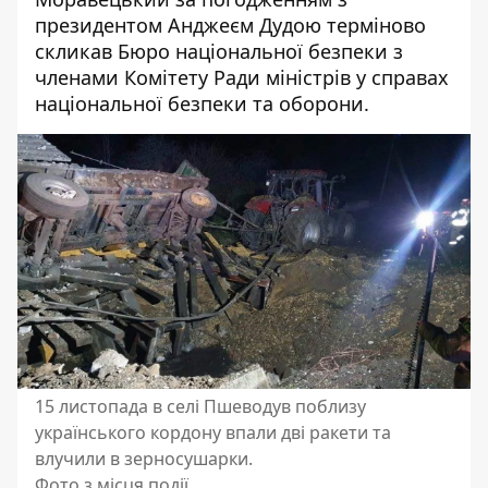
президентом Анджеєм Дудою терміново
скликав Бюро національної безпеки з
членами Комітету Ради міністрів у справах
національної безпеки та оборони.
15 листопада в селі Пшеводув поблизу
українського кордону впали дві ракети та
влучили в зерносушарки.
Фото з місця події.