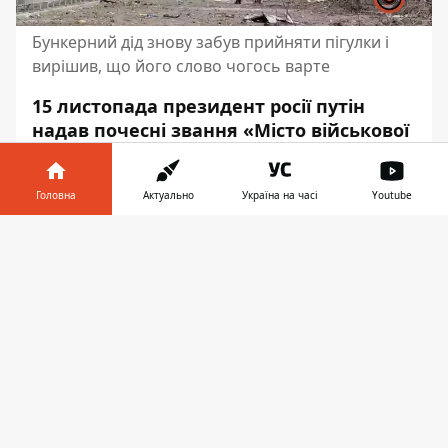
Бункерний дід знову забув прийняти пігулки і
вирішив, що його слово чогось варте
15 листопада президент росії путін
надав почесні звання «Місто військової
слави» Маріуполю та Мелітополю.
Підписання цих указів відбулося під час
Головна
Актуально
Україна на часі
Youtube
масованого ракетного обстрілу
, який
завдала рф по містах України. Крім
Інформатор у
Завантажити
цього, він підписав указ про присвоєння
телефоні
👉
звання «Місто трудової доблесті»
Луганську.
Про це повідомляє
інтернет-видання
“Медуза”
. В статті сказано, що присвоїти
почесні звання українським містам
порекомендував голова російської
академії наук Геннадій Красніков: