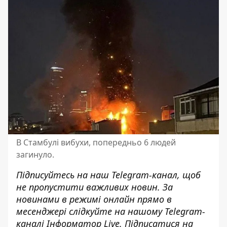
В Стамбулі вибухи, попередньо 6 людей
загинуло.
Підписуйтесь на наш
Telegram-канал
, щоб
не пропустити важливих новин. За
новинами в режимі онлайн прямо в
месенджері слідкуйте на нашому Telegram-
каналі
Інформатор Live
. Підписатися на