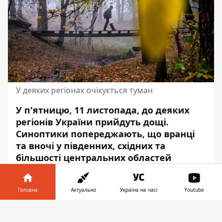
У деяких регіонах очікується туман
У п'ятницю, 11 листопада, до деяких
регіонів України прийдуть дощі.
Синоптики попереджають, що вранці
та вночі у південних, східних та
більшості центральних областей
очікується туман.
Про це
повідомляє
Український
Головна
Актуально
Україна на часі
Youtube
гідрометеорологічний центр, - передає
Інформатор у
Інформатор.
У центральній частині
Завантажити