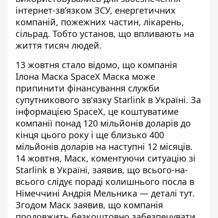
інтернет-зв’язком ЗСУ, енергетичних
компаній, пожежних частин, лікарень,
сільрад. Тобто установ, що впливають на
життя тисяч людей.
13 жовтня стало відомо, що
компанія
Ілона Маска SpaceX Маска може
припинити фінансування служби
супутникового зв'язку Starlink в Україні. За
інформацією SpaceX, це коштуватиме
компанії понад 120
мільйонів
доларів до
кінця цього року і ще близько 400
мільйонів доларів на наступні 12 місяців.
14 жовтня, Маск, коментуючи ситуацію зі
Starlink в Україні, заявив, що всього-на-
всього слідує пораді колишнього посла в
Німеччині Андрія Мельника — деталі
тут
.
Згодом Маск
заявив
, що компанія
продовжить безкоштовно забезпечувати