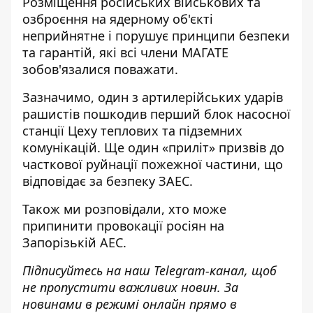
Розміщення російських військових та
озброєння на ядерному об'єкті
неприйнятне і порушує принципи безпеки
та гарантій, які всі члени МАГАТЕ
зобов'язалися поважати.
Зазначимо, один з артилерійських ударів
рашистів
пошкодив перший блок насосної
станції
Цеху теплових та підземних
комунікацій. Ще один «приліт» призвів до
часткової руйнації пожежної частини, що
відповідає за безпеку ЗАЕС.
Також ми розповідали,
хто може
припинити провокації росіян на
Запорізькій АЕС
.
Підписуйтесь на наш
Telegram-канал
, щоб
не пропустити важливих новин. За
новинами в режимі онлайн прямо в