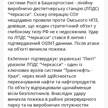
системи Росії в Башкортостані - лінійну
виробничо-диспетчерську станцію (ЛПДС)
"Черкасси".
Схожу операцію
СОУ
нещодавно провели проти Омського НПЗ,
довівши, що жоден стратегічний об'єкт у
глибокому тилу РФ не є недосяжним. Удар
по ЛПДС "Черкасси" стався 8 липня і
підтверджений OSINT-даними. Після атаки
на об'єкті виникла пожежа.
Exilenova+
підтверджує: українські "Люті"
уразили ЛПДС "Черкасси" - один із
ключових вузлів системи "Транснєфть -
Урал", через який здійснюється
перекачування нафти та нафтопродуктів.
По об'єкту відпрацювали щонайменше
вісім безпілотників. Внаслідок удару
виникла пожежа в районі резервуарного
парку та на виробничих потужностях