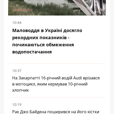
10:44
Маловоддя в Україні досягло
рекордних показників -
починаються обмеження
водопостачання
10:37
На Закарпатті 16-річний водій Audi врізався
в мотоцикл, яким кермував 10-річний
хлопчик
10:19
Рак Джо Байдена поширився на його кістки