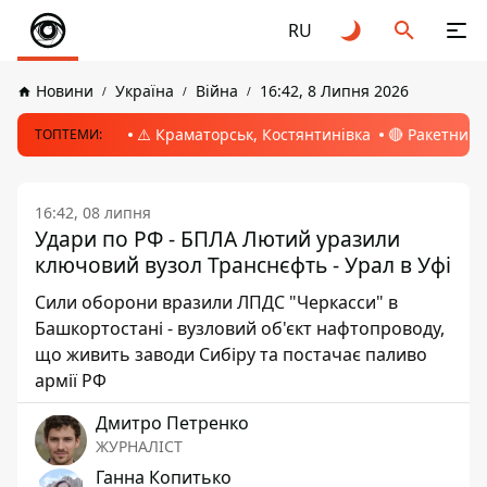
RU
Новини
Україна
Війна
16:42, 8 Липня 2026
⚠️ Краматорськ, Костянтинівка
🔴 Ракетний 
ТОПТЕМИ:
16:42, 08 липня
Удари по РФ - БПЛА Лютий уразили
ключовий вузол Транснєфть - Урал в Уфі
Сили оборони вразили ЛПДС "Черкасси" в
Башкортостані - вузловий об'єкт нафтопроводу,
що живить заводи Сибіру та постачає паливо
армії РФ
Дмитро Петренко
ЖУРНАЛІСТ
Ганна Копитько