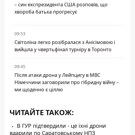
– син експрезидента США розповів, що
хвороба батька прогресує
09:53
Світоліна легко розібралася з Анісімовою і
вийшла у чвертьфінал турніру в Торонто
09:45
Після атаки дрона у Лейпцигу в МВС
Німеччини заговорили про гібридну війну –
ми щоденно є ціллю
ЧИТАЙТЕ ТАКОЖ:
В ГУР підтвердили - це їхні дрони
вдарили по Саратовському НПЗ