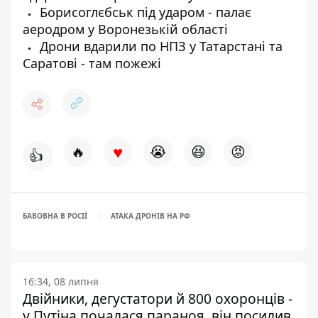
Борисоглєбськ під ударом - палає
аеродром у Воронезькій області
Дрони вдарили по НПЗ у Татарстані та
Саратові - там пожежі
♥
🔥
😭
😆
😡
👍
БАВОВНА В РОСІЇ
АТАКА ДРОНІВ НА РФ
16:34, 08 липня
Двійники, дегустатори й 800 охоронців -
у Путіна почалася параноя, він посилив