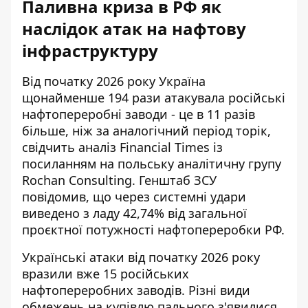
Паливна криза в РФ як
наслідок атак на нафтову
інфраструктуру
Від початку 2026 року Україна
щонайменше 194 рази атакувала
російські
нафтопереробні заводи
- це в 11 разів
більше, ніж за аналогічний період торік,
свідчить аналіз Financial Times із
посиланням на польську аналітичну групу
Rochan Consulting. Генштаб ЗСУ
повідомив, що через системні удари
виведено з ладу 42,74% від загальної
проєктної потужності нафтопереробки РФ.
Українські атаки від початку 2026 року
вразили вже 15
російських
нафтопереробних заводів
. Різні види
обмежень на купівлю пального з'явилися