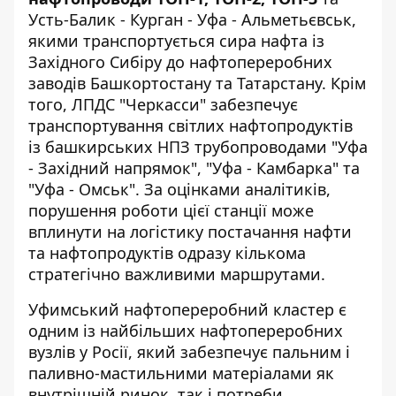
Усть-Балик - Курган - Уфа - Альметьєвськ,
якими транспортується сира нафта із
Західного Сибіру до нафтопереробних
заводів Башкортостану та Татарстану. Крім
того, ЛПДС "Черкасси" забезпечує
транспортування світлих нафтопродуктів
із башкирських НПЗ трубопроводами "Уфа
- Західний напрямок", "Уфа - Камбарка" та
"Уфа - Омськ". За оцінками аналітиків,
порушення роботи цієї станції може
вплинути на логістику постачання нафти
та нафтопродуктів одразу кількома
стратегічно важливими маршрутами.
Уфимський нафтопереробний кластер є
одним із найбільших нафтопереробних
вузлів у Росії, який забезпечує пальним і
паливно-мастильними матеріалами як
внутрішній ринок, так і потреби