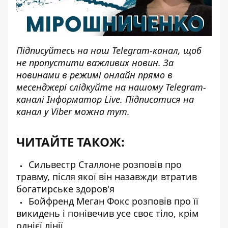
Підписуйтесь на наш
Telegram-канал
, щоб
не пропустити важливих новин. За
новинами в режимі онлайн прямо в
месенджері слідкуйте на нашому Telegram-
каналі
Інформатор Live
. Підписатися на
канал у Viber можна
тут
.
ЧИТАЙТЕ ТАКОЖ:
Сильвестр Сталлоне розповів про
травму, після якої він назавжди втратив
богатирське здоров'я
Бойфренд Меган Фокс розповів про її
викидень і понівечив усе своє тіло, крім
однієї лінії