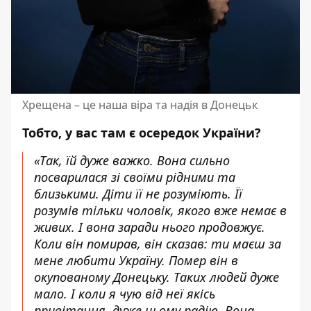
Хрещена – це наша віра та надія в Донецьк
Тобто, у вас там є осередок України?
«Так, їй дуже важко. Вона сильно
посварилася зі своїми рідними та
близькими. Діти її не розуміють. Її
розумів тільки чоловік, якого вже немає в
живих. І вона заради нього продовжує.
Коли він помирав, він сказав: ти маєш за
мене любити Україну. Помер він в
окупованому Донецьку. Таких людей дуже
мало. І коли я чую від неї якісь
привітання, дуже цьому радію. Вона