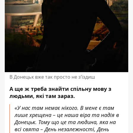
В Донецьк вже так просто не з’їздиш
А ще ж треба знайти спільну мову з
людьми, які там зараз.
«У нас там немає нікого. В мене є там
лише хрещена – це наша віра та надія в
Донецьк. Тому що це та людина, яка на
всі свята – День незалежності, День