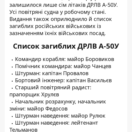
залишилося лише сім літаків ДРЛВ А-50У.
Усі повітряні судна у робочому стані.
Видання також оприлюднило й список
загиблих російських військових із
зазначенням їхніх військових посад.
Список загиблих ДРЛВ А-50У
Командир корабля: майор Боровиков
Помічник командира: майор Чанцев
Штурман: капітан Провалов
Бортовий інженер: капітан Васильєв
Старший повітряний радист:
прапорщик Хрулєв
Начальник розрахунку, начальник
зміни: майор Федосов
Штурман наведення: майор Рулюк
Штурман наведення: лейтенант
Тельманов