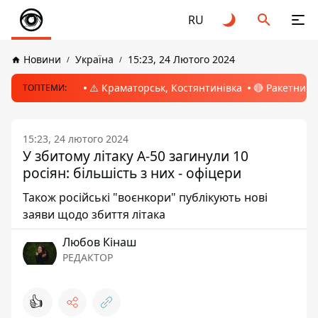
RU
Новини
Україна
15:23, 24 Лютого 2024
⚠️ Краматорськ, Костянтинівка
🔴 Ракетний 
ТОПТЕМИ:
15:23, 24 лютого 2024
У збитому літаку А-50 загинули 10
росіян: більшість з них - офіцери
Також російські "воєнкори" публікують нові
заяви щодо збиття літака
Любов Кінаш
РЕДАКТОР
👍