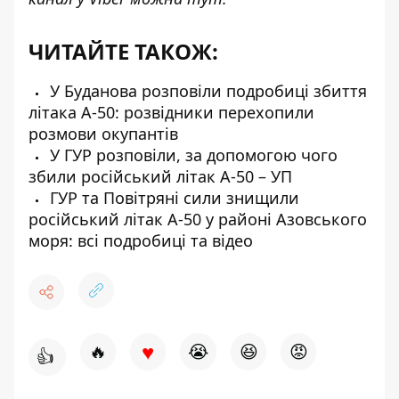
ЧИТАЙТЕ ТАКОЖ:
У Буданова розповіли подробиці збиття
літака А-50: розвідники перехопили
розмови окупантів
У ГУР розповіли, за допомогою чого
збили російський літак А-50 – УП
ГУР та Повітряні сили знищили
російський літак А-50 у районі Азовського
моря: всі подробиці та відео
♥
🔥
😭
😆
😡
👍