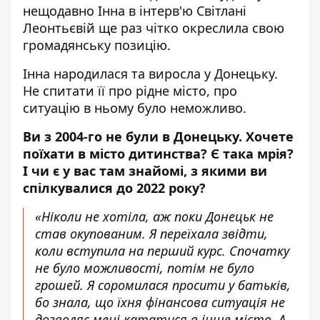
нещодавно Інна в інтерв'ю Світлані
Леонтьєвій ще раз чітко окреслила свою
громадянську
позицію
.
Інна
народилася та виросла у Донецьку.
Не спитати її про рідне місто, про
ситуацію в ньому було неможливо.
Ви з 2004-го не були в Донецьку. Хочете
поїхати в місто дитинства? Є така мрія?
І чи є у вас там знайомі, з якими ви
спілкувалися до 2022 року?
«Ніколи не хотіла, аж поки Донецьк не
став окупованим. Я переїхала звідти,
коли вступила на перший курс. Спочатку
не було можливості, потім не було
грошей. Я соромилася просити у батьків,
бо знала, що їхня фінансова ситуація не
дозволяє мені кататися в інше місто. А