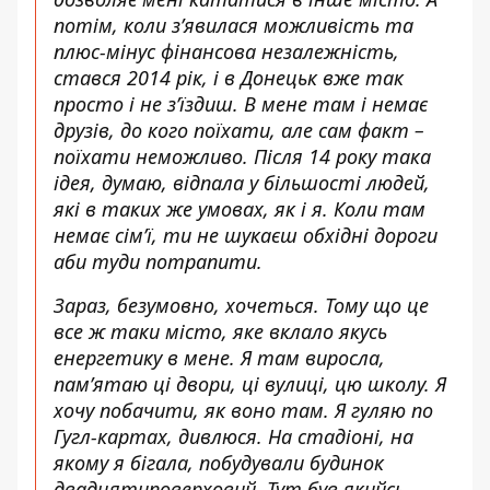
потім, коли з’явилася можливість та
плюс-мінус фінансова незалежність,
стався 2014 рік, і в Донецьк вже так
просто і не з’їздиш. В мене там і немає
друзів, до кого поїхати, але сам факт –
поїхати неможливо. Після 14 року така
ідея, думаю, відпала у більшості людей,
які в таких же умовах, як і я. Коли там
немає сім’ї, ти не шукаєш обхідні дороги
аби туди потрапити.
Зараз, безумовно, хочеться. Тому що це
все ж таки місто, яке вклало якусь
енергетику в мене. Я там виросла,
пам’ятаю ці двори, ці вулиці, цю школу. Я
хочу побачити, як воно там. Я гуляю по
Гугл-картах, дивлюся. На стадіоні, на
якому я бігала, побудували будинок
двадцятиповерховий. Тут був якийсь