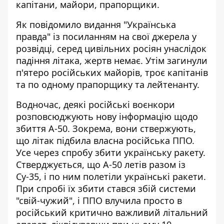
капітани, майори, прапорщики.
Як повідомило видання "Українська
правда" із посиланням на свої джерела у
розвідці, серед цивільних росіян унаслідок
падіння літака, жертв немає. Утім
загинули
п'ятеро російських майорів
, троє капітанів
та по одному прапорщику та лейтенанту.
Водночас, деякі російські воєнкори
розповсюджують нову інформацію щодо
збиття А-50. Зокрема, вони ствержують,
що літак підбила власна російська ППО.
Усе через спробу збити українську ракету.
Стверджується, що А-50 летів разом із
Су-35, і по ним полетіли українські ракети.
При спробі їх збити стався збій системи
"свій-чужий", і ППО влучила просто в
російський критично важливий літальний