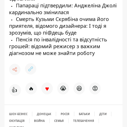
Папараці підтвердили: Анджеліна Джолі
кардинально змінилася
Смерть Кузьми Скрябіна очима його
приятеля, відомого дизайнера: І тоді я
зрозумів, що пі@дець буде
Пенсія по інвалідності та відсутність
грошей: відомий режисер з важким
діагнозом не може знайти роботу
♥
🔥
😭
😆
😡
👍
ШОУ-БІЗНЕС
ДОНЕЦЬК
РОСІЯ
БАТЬКИ
ДІТИ
ОКУПАЦІЯ
ВОЙНА
СЕМЬЯ
ТЕЛЕБАЧЕННЯ