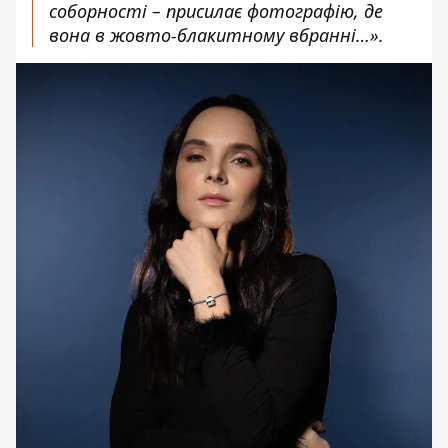
соборності – присилає фотографію, де
вона в жовто-блакитному вбранні…».