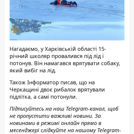
Нагадаємо, у Харківській області
15-
річний школяр провалився під лід і
потонув
. Він намагався врятувати собаку,
який вибіг на лід.
Також
Інформатор
писав, що на
Черкащині
двоє рибалок врятували
підлітка
, а самі потонули.
Підписуйтесь на наш
Telegram-канал
,
щоб
н
е пропустити важливі новини. За
новинами в режимі онлайн прямо в
месенджері слідкуйте на нашому Telegram-