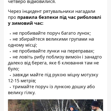
четверо відмовилися.
Через інцидент рятувальники нагадали
про
правила безпеки під час риболовлі
у зимовий час:
не пробивайте поруч багато лунок;
не збирайтеся великими групами на
одному місці;
не пробивайте лунки на переправах;
не ловіть рибу поблизу вимоїн і занадто
далеко від берега, яке б клювання там не
було;
завжди майте під рукою міцну мотузку
12-15 метрів;
тримайте поруч із лункою дошку або
велику гілку.