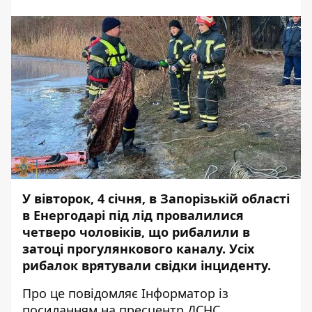
У вівторок, 4 січня, в Запорізькій області
в Енергодарі під лід провалилися
четверо чоловіків, що рибалили в
затоці прогулянкового каналу. Усіх
рибалок врятували свідки інциденту.
Про це повідомляє
Інформатор
із
посиланням на
пресцентр
ДСНС.