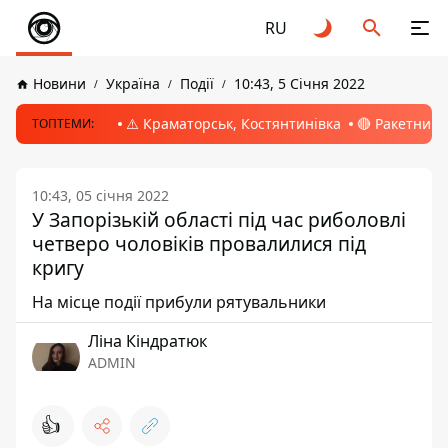
RU
Новини
Україна
Події
10:43, 5 Січня 2022
⚠️ Краматорськ, Костянтинівка
🔴 Ракетний 
ТОПТЕМИ:
10:43, 05 січня 2022
У Запорізькій області під час риболовлі
четверо чоловіків провалилися під
кригу
На місце події прибули рятувальники
Ліна Кіндратюк
ADMIN
👍