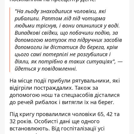
"На льоду знаходилися чоловіки, які
рибалили. Раптом лід під чотирма
людьми тріснув, і вони опинилися у воді.
Випадкові свідки, що побачили подію, за
допомогою мотузок та підручних засобів
допомогли їм дістатися до берега, крім
цього самі потерпілі не розгубилися і
діяли, як потрібно в таких ситуаціях", —
йдеться у повідомленні.
На місце події прибули рятувальники, які
відігріли постраждалих. Також за
допомогою нош та спецзасобів дісталися
до речей рибалок і витягли їх на берег.
Під кригу провалилися чоловіки 65, 42 та
32 років. Особисті дані ще одного
встановлюють. Від госпіталізації усі