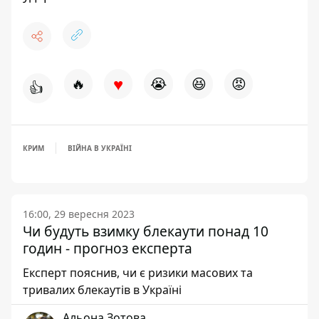
♥
🔥
😭
😆
😡
👍
КРИМ
ВІЙНА В УКРАЇНІ
16:00, 29 вересня 2023
Чи будуть взимку блекаути понад 10
годин - прогноз експерта
Експерт пояснив, чи є ризики масових та
тривалих блекаутів в Україні
Альона Зотова