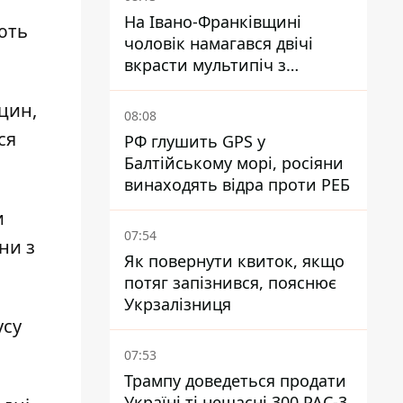
На Івано-Франківщині
ють
чоловік намагався двічі
вкрасти мультипіч з
Епіцентру - суд виніс вирок
цин,
08:08
ся
РФ глушить GPS у
Балтійському морі, росіяни
винаходять відра проти РЕБ
и
07:54
ни з
Як повернути квиток, якщо
потяг запізнився, пояснює
Укрзалізниця
усу
07:53
Трампу доведеться продати
Україні ті нещасні 300 PAC-3