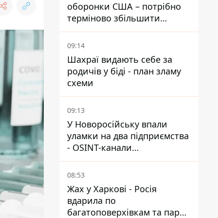
оборонки США – потрібно
терміново збільшити
виробництво озброєнь
09:14
Шахраї видають себе за
родичів у біді - план зламу
схеми
09:13
У Новоросійську впали
уламки на два підприємства
- OSINT-канали
припускають удар по порту
08:53
Жах у Харкові - Росія
вдарила по
багатоповерхівкам та парку,