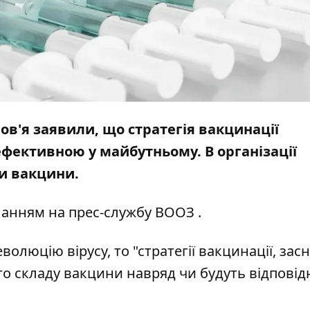
ров'я заявили, що стратегія вакцинації
фективною у майбутньому. В організації
ти вакцини.
ланням на прес-службу
ВООЗ
.
олюцію вірусу, то "стратегії вакцинації, зас
го складу вакцини навряд чи будуть відпові