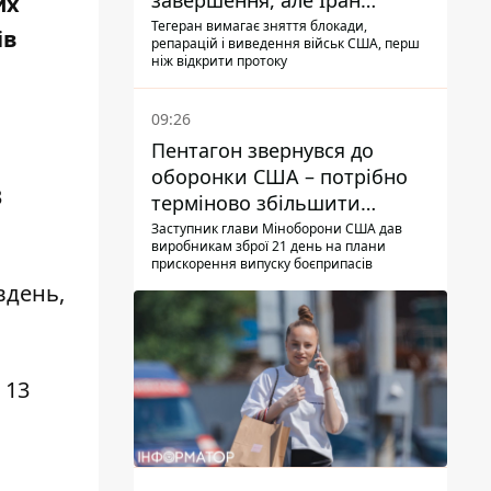
завершення, але Іран
их
висунув нові вимоги – ЗМІ
Тегеран вимагає зняття блокади,
ів
репарацій і виведення військ США, перш
розкрили подробиці
ніж відкрити протоку
09:26
Пентагон звернувся до
оборонки США – потрібно
3
терміново збільшити
виробництво озброєнь
Заступник глави Міноборони США дав
виробникам зброї 21 день на плани
прискорення випуску боєприпасів
вдень,
 13