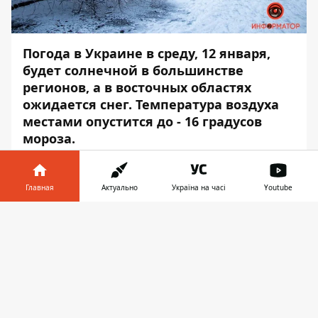
Погода в Украине в среду, 12 января,
будет солнечной в большинстве
регионов, а в восточных областях
ожидается снег. Температура воздуха
местами опустится до - 16 градусов
мороза.
Об этом сообщает
Информатор
со
ссылкой на данные
Укргидрометцентра
.
Главная
Актуально
Україна на часі
Youtube
Так, в западных областях ожидается от - 3
Информатор в
Скачать
до - 11 градусов в дневное время, а ночью
телефоне
👉
– от - 9 до - 13 мороза.
В центральных и северных областях
синоптики прогнозируют от - 9 до - 15
градусов днём, а ночью – от - 10 до - 16