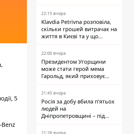
Центробанку, змусивши
знизити базову ставку
22:15 вчора
Klavdia Petrivna розповіла,
скільки грошей витрачає на
життя в Києві та у що
вкладає мільйони
22:00 вчора
Президентом Угорщини
.
може стати герой мема
Гарольд, який приховує
біль – він очолив народне
голосування
21:45 вчора
дії, 5
Росія за добу вбила п'ятьох
людей на
Дніпропетровщині – під
ударами опинилися п'ять
-Benz
районів області
21:28 вчора