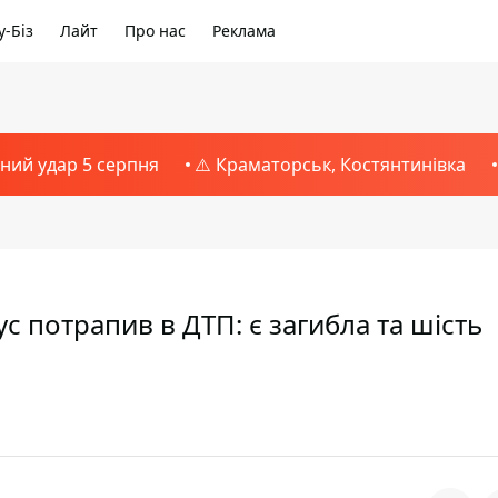
-Біз
Лайт
Про нас
Реклама
тний удар 5 серпня
⚠️ Краматорськ, Костянтинівка
с потрапив в ДТП: є загибла та шість