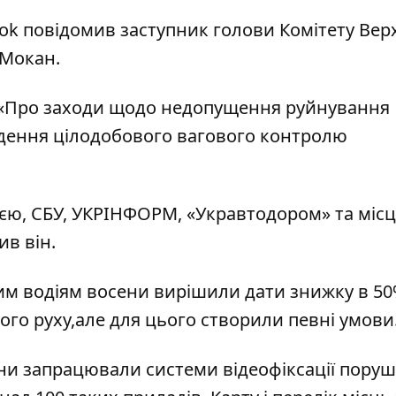
ok
повідомив заступник голови Комітету Вер
 Мокан.
 «Про заходи щодо недопущення руйнування
едення цілодобового вагового контролю
ією, СБУ, УКРІНФОРМ, «Укравтодором» та міс
ив він.
им водіям восени вирішили
дати знижку в 50
ого руху
,але для цього створили певні умови
їни запрацювали системи відеофіксації пору