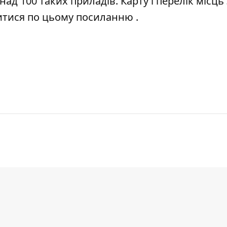
д 100 таких приладів. Карту і перелік місць 
итися
по цьому посиланню
.