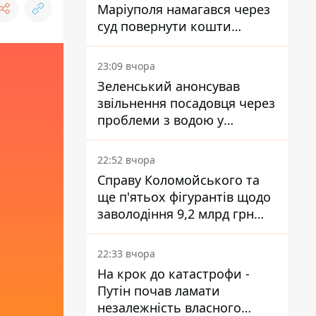
Маріуполя намагався через
суд повернути кошти
субсидії з рахунку в
Ощадбанку - яким було
23:09 вчора
рішення
Зеленський анонсував
звільнення посадовця через
проблеми з водою у
Марганці
22:52 вчора
Справу Коломойського та
ще п'ятьох фігурантів щодо
заволодіння 9,2 млрд грн
ПриватБанку скерували до
суду
22:33 вчора
На крок до катастрофи -
Путін почав ламати
незалежність власного