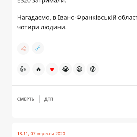
E320 затримали.
Нагадаємо,
в Івано-Франківській облас
чотири людини.
♥
👍
🔥
😭
😆
😡
СМЕРТЬ
ДТП
13:11, 07 вересня 2020