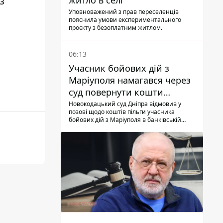
з
житло в селі
Уповноважений з прав переселенців
пояснила умови експериментального
проєкту з безоплатним житлом.
06:13
Учасник бойових дій з
Маріуполя намагався через
суд повернути кошти
субсидії з рахунку в
Новокодацький суд Дніпра відмовив у
позові щодо коштів пільги учасника
Ощадбанку - яким було
бойових дій з Маріуполя в банківській
рішення
установі