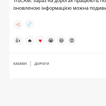
TruCAM. Зараз на дорогах працюють пона
оновленою інформацією можна подив
♥
👍
🔥
😭
😆
😡
КАБМІН
ДОРОГИ