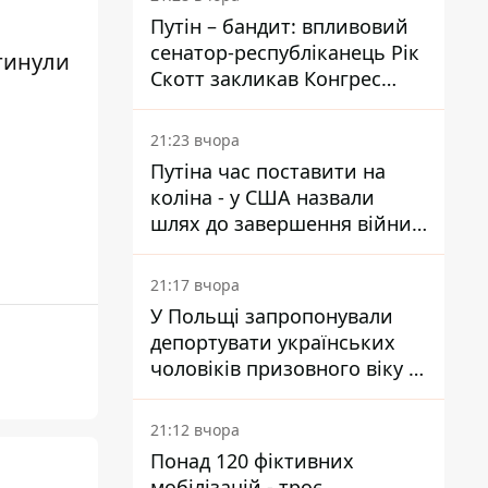
Путін – бандит: впливовий
сенатор-республіканець Рік
агинули
Скотт закликав Конгрес
притягнути РФ до
відповідальності за війну в
21:23 вчора
Україні
Путіна час поставити на
коліна - у США назвали
шлях до завершення війни -
National Security Journal
21:17 вчора
У Польщі запропонували
депортувати українських
чоловіків призовного віку -
кого це може торкнутися
21:12 вчора
Понад 120 фіктивних
мобілізацій - троє