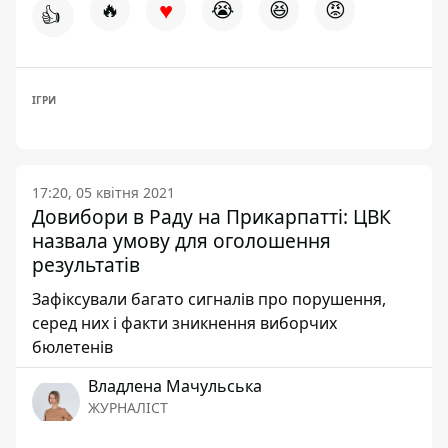
♥
🔥
😭
😆
😡
👍
ІГРИ
17:20, 05 квітня 2021
Довибори в Раду на Прикарпатті: ЦВК
назвала умову для оголошення
результатів
Зафіксували багато сигналів про порушення,
серед них і факти зникнення виборчих
бюлетенів
Владлена Мачульська
ЖУРНАЛІСТ