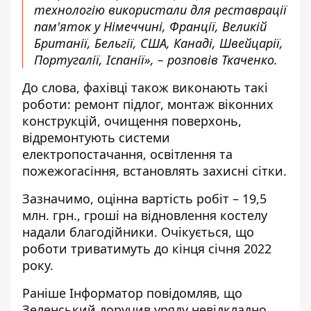
технологію використали для реставрації
пам'яток у Німеччині, Франції, Великій
Британії, Бельгії, США, Канаді, Швейцарії,
Португалії, Іспанії», – розповів Ткаченко.
До слова, фахівці також виконають такі
роботи: ремонт підлог, монтаж віконних
конструкцій, очищення поверхонь,
відремонтують системи
електропостачання, освітлення та
пожежогасіння, встановлять захисні сітки.
Зазначимо, оцінна
вартість робіт – 19,5
млн. грн
., гроші на відновлення костелу
надали благодійники. Очікується, що
роботи триватимуть до кінця січня 2022
року.
Раніше
Інформатор
повідомляв, що
Зеленський доручив уряду невідкладно