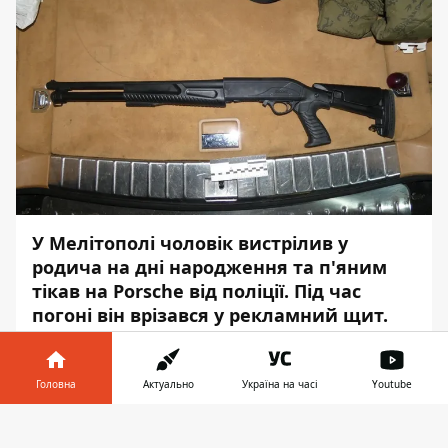
У Мелітополі чоловік вистрілив у
родича на дні народження та п'яним
тікав на Porsche від поліції. Під час
погоні він врізався у рекламний щит.
Про це повідомляє
Інформатор
із
посиланням на
поліцію в Запорізькій
Головна
Актуально
Україна на часі
Youtube
області
.
Інформатор у
Завантажити
Біля ресторану під час святкування дня