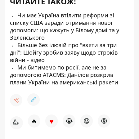
ЧИТАЙТЕ ТАКОЖ:
Чи має Україна втілити реформи зі
списку США заради отримання нової
допомоги: що кажуть у Білому домі та у
Зеленського
Більше без ілюзій про "взяти за три
дні": Шойгу зробив заяву щодо строків
війни - відео
Ми битимемо по росії, але не за
допомогою ATACMS: Данілов розкрив
плани України на американські ракети
♥
🔥
😭
😆
😡
👍