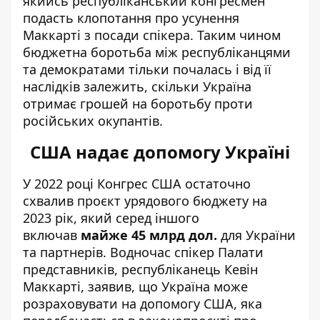
якийсь республіканський конгресмен
подасть клопотання про усунення
Маккарті з посади спікера. Таким чином
бюджетна боротьба між республіканцями
та демократами тільки почалась і від її
наслідків залежить, скільки Україна
отримає грошей на боротьбу проти
російських окупантів.
США надає допомогу Україні
У 2022 році Конгрес США
остаточно
схвалив проєкт урядового бюджету
на
2023 рік, який серед іншого
включав
майже 45 млрд дол.
для України
та партнерів. Водночас спікер Палати
представників, республіканець Кевін
Маккарті, заявив, що Україна може
розраховувати на допомогу США, яка