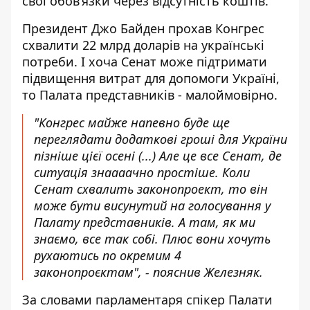
свої обовʼязки через відсутність коштів.
Президент Джо Байден прохав Конгрес
схвалити 22 млрд доларів на українські
потреби. І хоча Сенат може підтримати
підвищення витрат для допомоги Україні,
то Палата представників - малоймовірно.
"Конгрес майже напевно буде ще
переглядати додаткові гроші для України
пізніше цієї осені (...) Але це все Сенат, де
ситуація знаааачно простіше. Коли
Сенат схвалить законопроект, то він
може бути висунутий на голосування у
Палату представників. А там, як ми
знаємо, все так собі. Плюс вони хочуть
рухаютись по окремим 4
законопроєктам", - пояснив Железняк.
За словами парламентаря спікер Палати