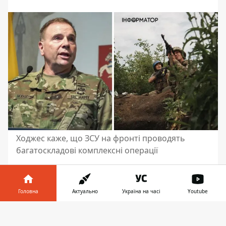
Ходжес каже, що ЗСУ на фронті проводять
багатоскладові комплексні операції
Американський генерал Бен Ходжес різко
розкритикував усіх незадоволених
Головна
Актуально
Україна на часі
Youtube
контрнаступом ЗСУ. Він нагадав їм, що
українським військовим доводиться
Інформатор у
Завантажити
боротися з російськими загарбниками
телефоні
👉