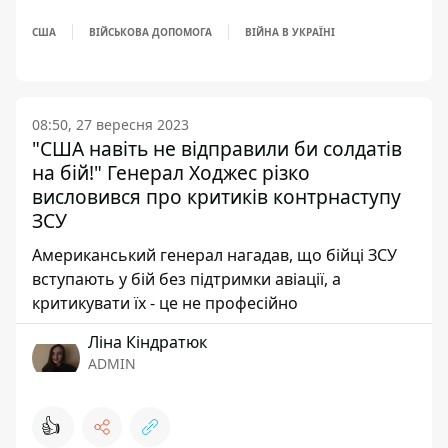
США
ВІЙСЬКОВА ДОПОМОГА
ВІЙНА В УКРАЇНІ
08:50, 27 вересня 2023
"США навіть не відправили би солдатів
на бій!" Генерал Ходжес різко
висловився про критиків контрнаступу
ЗСУ
Американський генерал нагадав, що бійці ЗСУ
вступають у бій без підтримки авіації, а
критикувати їх - це не професійно
Ліна Кіндратюк
ADMIN
👍